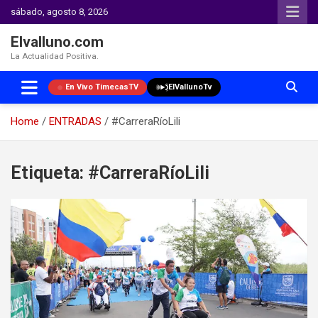
sábado, agosto 8, 2026
Elvalluno.com
La Actualidad Positiva.
En Vivo TimecasTV
ElVallunoTv
Home
ENTRADAS
#CarreraRíoLili
Skip
to
Etiqueta:
#CarreraRíoLili
content