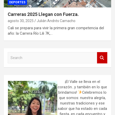
DEPORTES
Carreras 2025 Llegan con Fuerza.
agosto 30, 2025
Julián Andrés Camacho
Cali se prepara para vivir la primera gran competencia del
año: la Carrera Río Lili 7K,…
S
e
a
r
c
h
¡El Valle se lleva en el
corazón…y también en lo que
brindamos!
Celebremos lo
que somos: nuestra alegría,
nuestras tradiciones y ese
sabor que ha estado en cada
fiesta, en cada encuentro y