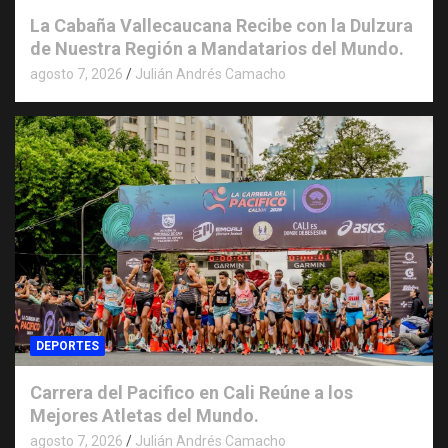
La Cabaña Vallecaucana Recibe con la Dulzura
de Nuestra Región a Mandatarios del Mundo.
agosto 7, 2026
Julián Andrés Camacho
DEPORTES
Carrera del Pacifico en Cali Reúne a los
Mejores Atletas del Mundo.
agosto 7, 2026
Julián Andrés Camacho