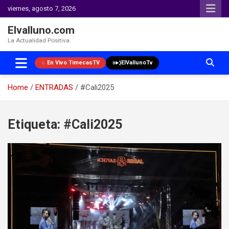
viernes, agosto 7, 2026
Elvalluno.com
La Actualidad Positiva.
En Vivo TimecasTV
ElVallunoTv
Home
ENTRADAS
#Cali2025
Skip
to
Etiqueta:
#Cali2025
content