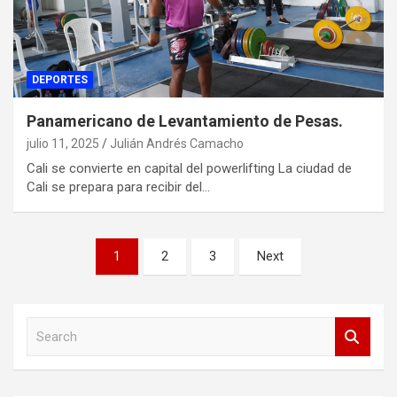
DEPORTES
Panamericano de Levantamiento de Pesas.
julio 11, 2025
Julián Andrés Camacho
Cali se convierte en capital del powerlifting La ciudad de
Cali se prepara para recibir del…
Paginación
1
2
3
Next
de
entradas
S
e
a
r