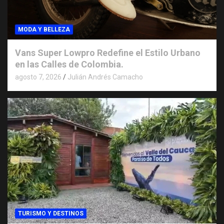
MODA Y BELLEZA
Vans Super Lowpro Redefine el Estilo Urbano
en las Calles de Colombia.
agosto 7, 2026
Julián Andrés Camacho
TURISMO Y DESTINOS