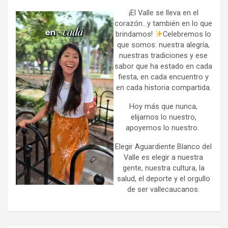
c
h
¡El Valle se lleva en el
corazón…y también en lo que
brindamos!
Celebremos lo
que somos: nuestra alegría,
nuestras tradiciones y ese
sabor que ha estado en cada
fiesta, en cada encuentro y
en cada historia compartida.
Hoy más que nunca,
elijamos lo nuestro,
apoyemos lo nuestro.
Elegir Aguardiente Blanco del
Valle es elegir a nuestra
gente, nuestra cultura, la
salud, el deporte y el orgullo
de ser vallecaucanos.