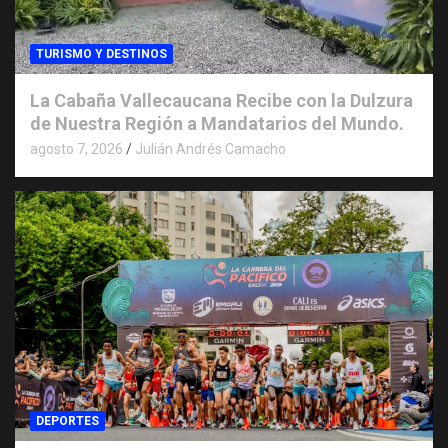
TURISMO Y DESTINOS
La Cabaña Vallecaucana Recibe con la Dulzura
de Nuestra Región a Mandatarios del Mundo.
agosto 7, 2026
Julián Andrés Camacho
DEPORTES