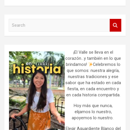
S
e
a
r
c
h
¡El Valle se lleva en el
corazón…y también en lo que
brindamos!
Celebremos lo
que somos: nuestra alegría,
nuestras tradiciones y ese
sabor que ha estado en cada
fiesta, en cada encuentro y
en cada historia compartida.
Hoy más que nunca,
elijamos lo nuestro,
apoyemos lo nuestro.
Elegir Aguardiente Blanco del