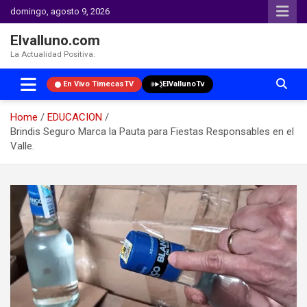
domingo, agosto 9, 2026
Elvalluno.com
La Actualidad Positiva.
En Vivo TimecasTV
ElVallunoTv
Home
EDUCACION
Brindis Seguro Marca la Pauta para Fiestas Responsables en el
Valle.
Skip
to
content