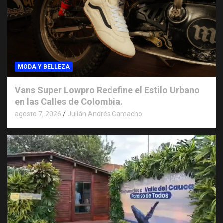
MODA Y BELLEZA
Vans Super Lowpro Redefine el Estilo Urbano
en las Calles de Colombia.
agosto 7, 2026
Julián Andrés Camacho