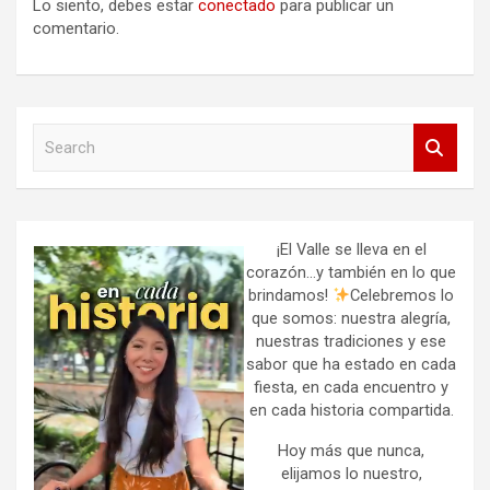
Lo siento, debes estar
conectado
para publicar un
comentario.
S
e
a
r
c
h
¡El Valle se lleva en el
corazón…y también en lo que
brindamos!
Celebremos lo
que somos: nuestra alegría,
nuestras tradiciones y ese
sabor que ha estado en cada
fiesta, en cada encuentro y
en cada historia compartida.
Hoy más que nunca,
elijamos lo nuestro,