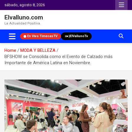
sábado, agosto 8, 2026
Elvalluno.com
La Actualidad Positiva.
En Vivo TimecasTV
ElVallunoTv
Home
MODA Y BELLEZA
BFSHOW se Consolida como el Evento de Calzado más
Importante de América Latina en Noviembre.
Skip
to
content