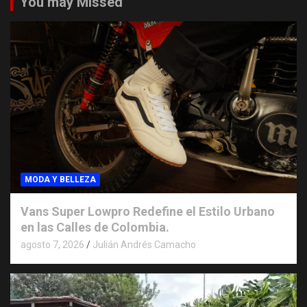
You may Missed
MODA Y BELLEZA
Vans Super Lowpro Redefine el Estilo Urbano
en las Calles de Colombia.
agosto 7, 2026
Julián Andrés Camacho