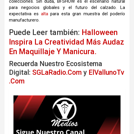
colecciones. Sin duda, BFSHOW es el escenario natural
para negocios globales y el futuro del calzado. La
expectativa es
alta
para esta gran muestra del poderío
manufacturero.
Puede Leer también:
Halloween
Inspira La Creatividad Más Audaz
En Maquillaje Y Manicura.
Recuerda Nuestro Ecosistema
Digital:
SGLaRadio.Com
y
ElVallunoTv
.Com