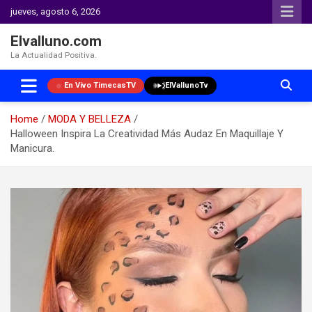
jueves, agosto 6, 2026
Elvalluno.com
La Actualidad Positiva.
En Vivo TimecasTV
ElVallunoTv
Home
MODA Y BELLEZA
Halloween Inspira La Creatividad Más Audaz En Maquillaje Y
Manicura.
Skip
to
content