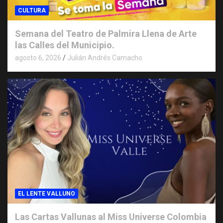
CULTURA
Semana del Teatro de Palmira Llena de Arte
las Calles del Municipio.
agosto 6, 2026
Julián Andrés Camacho
EL LENTE VALLUNO
Las Cartas Vallunas al Miss Universe Colombia