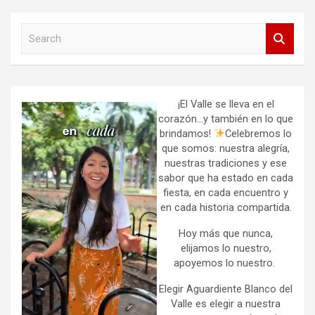
S
e
a
r
c
h
¡El Valle se lleva en el
corazón…y también en lo que
brindamos!
Celebremos lo
que somos: nuestra alegría,
nuestras tradiciones y ese
sabor que ha estado en cada
fiesta, en cada encuentro y
en cada historia compartida.
Hoy más que nunca,
elijamos lo nuestro,
apoyemos lo nuestro.
Elegir Aguardiente Blanco del
Valle es elegir a nuestra