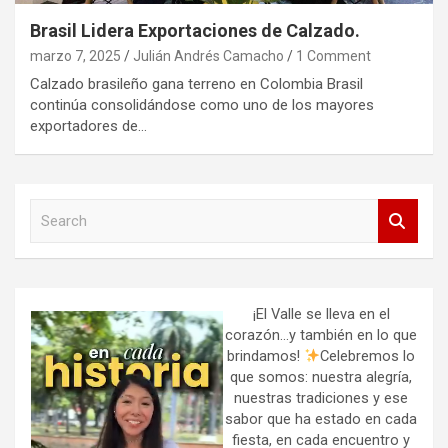
Brasil Lidera Exportaciones de Calzado.
marzo 7, 2025
Julián Andrés Camacho
1 Comment
Calzado brasileño gana terreno en Colombia Brasil
continúa consolidándose como uno de los mayores
exportadores de…
S
e
a
r
c
h
¡El Valle se lleva en el
corazón…y también en lo que
brindamos!
Celebremos lo
que somos: nuestra alegría,
nuestras tradiciones y ese
sabor que ha estado en cada
fiesta, en cada encuentro y