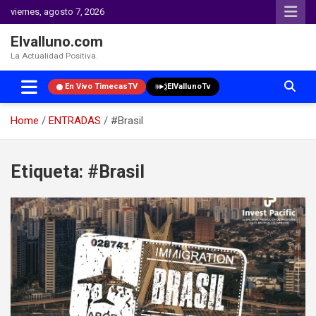
viernes, agosto 7, 2026
Elvalluno.com
La Actualidad Positiva.
En Vivo TimecasTV
ElVallunoTv
Home
ENTRADAS
#Brasil
Skip
to
Etiqueta:
#Brasil
content