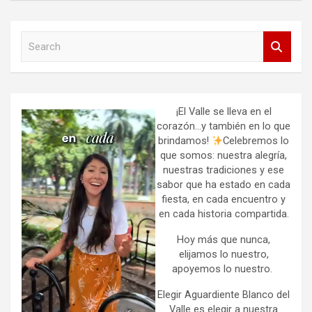
S
e
a
r
c
h
¡El Valle se lleva en el
corazón…y también en lo que
brindamos!
Celebremos lo
que somos: nuestra alegría,
nuestras tradiciones y ese
sabor que ha estado en cada
fiesta, en cada encuentro y
en cada historia compartida.
Hoy más que nunca,
elijamos lo nuestro,
apoyemos lo nuestro.
Elegir Aguardiente Blanco del
Valle es elegir a nuestra