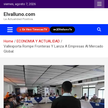
viernes, agosto 7, 2026
Elvalluno.com
La Actualidad Positiva.
En Vivo TimecasTV
ElVallunoTv
Home
ECONOMIA Y ACTUALIDAD
Vallexporta Rompe Fronteras Y Lanza A Empresas Al Mercado
Global.
Skip
to
content