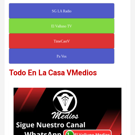
SG LA Radio
El Valluno TV
TimeCastV
Pa Vos
Todo En La Casa VMedios