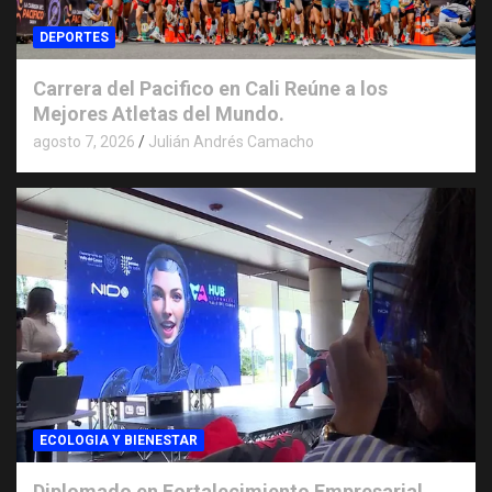
DEPORTES
Carrera del Pacifico en Cali Reúne a los
Mejores Atletas del Mundo.
agosto 7, 2026
Julián Andrés Camacho
ECOLOGIA Y BIENESTAR
Diplomado en Fortalecimiento Empresarial