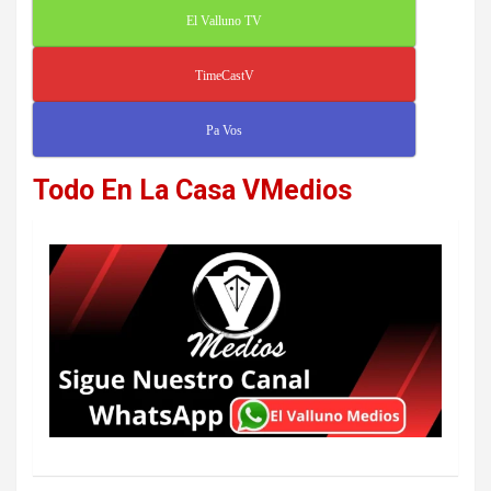
El Valluno TV
TimeCastV
Pa Vos
Todo En La Casa VMedios