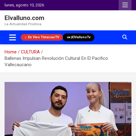
lunes, agosto 10, 2026
Elvalluno.com
La Actualidad Positiva.
En Vivo TimecasTV
ElVallunoTv
Home
CULTURA
Ballenas Impulsan Revolución Cultural En El Pacifico
Vallecaucano
Skip
to
content