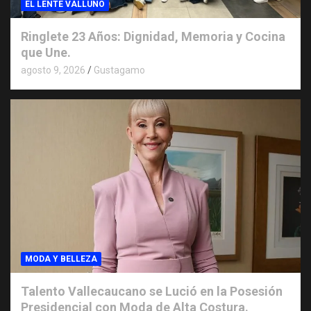
EL LENTE VALLUNO
Ringlete 23 Años: Dignidad, Memoria y Cocina
que Une.
agosto 9, 2026
Gustagamo
MODA Y BELLEZA
Talento Vallecaucano se Lució en la Posesión
Presidencial con Moda de Alta Costura.