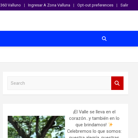
360 Valluno
Ingresar A Zona Valluna
Opt-out preferences
Salir
S
e
a
r
c
h
¡El Valle se lleva en el
corazón…y también en lo
que brindamos!
Celebremos lo que somos:
nuestra alegría, nuestras