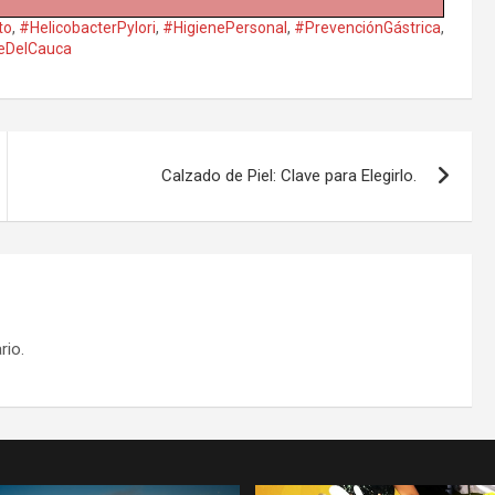
to
,
#HelicobacterPylori
,
#HigienePersonal
,
#PrevenciónGástrica
,
leDelCauca
Calzado de Piel: Clave para Elegirlo.
rio.