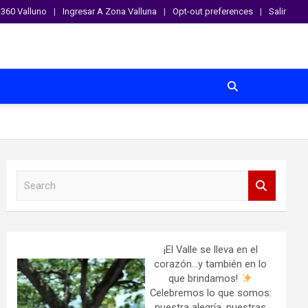
360 Valluno
Ingresar A Zona Valluna
Opt-out preferences
Salir
S
e
a
r
c
h
¡El Valle se lleva en el
corazón…y también en lo
que brindamos!
Celebremos lo que somos:
nuestra alegría, nuestras