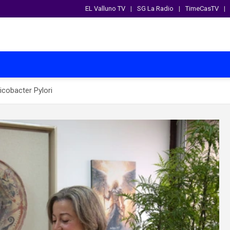
EL Valluno TV
SG La Radio
TimeCasTV
icobacter Pylori