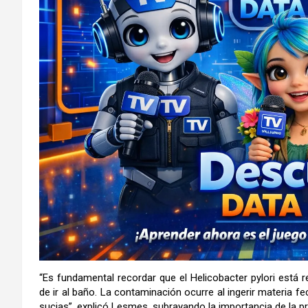
“Es fundamental recordar que el Helicobacter pylori está
de ir al baño. La contaminación ocurre al ingerir materia f
sucias”, explicó Lesmes, subrayando la importancia de la p