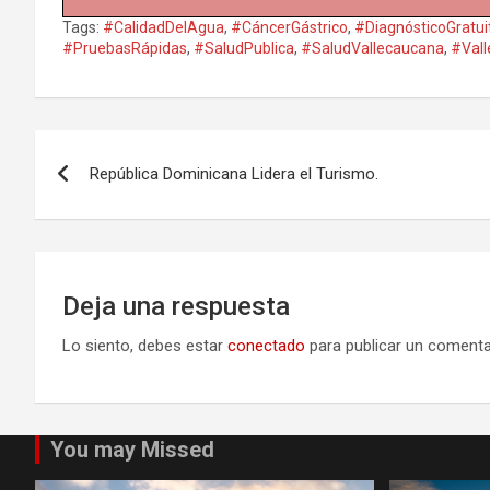
Tags:
#CalidadDelAgua
,
#CáncerGástrico
,
#DiagnósticoGratui
#PruebasRápidas
,
#SaludPublica
,
#SaludVallecaucana
,
#Val
Navegación
República Dominicana Lidera el Turismo.
de
entradas
Deja una respuesta
Lo siento, debes estar
conectado
para publicar un comenta
You may Missed