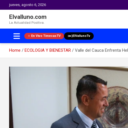
jueves, agosto 6, 2026
Elvalluno.com
La Actualidad Positiva.
En Vivo TimecasTV
ElVallunoTv
Home
ECOLOGIA Y BIENESTAR
Valle del Cauca Enfrenta Hel
Skip
to
content