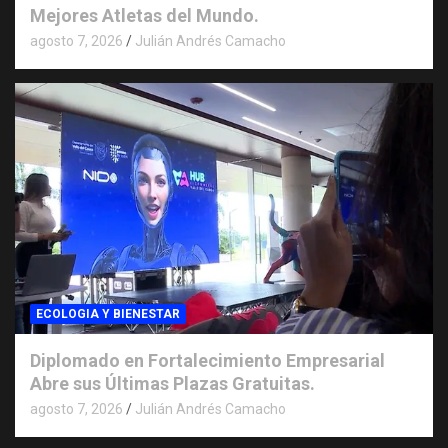
Mejores Atletas del Mundo.
agosto 7, 2026
Julián Andrés Camacho
ECOLOGIA Y BIENESTAR
Diplomado en Fortalecimiento Empresarial
Abre sus Últimas Plazas Gratuitas.
agosto 7, 2026
Julián Andrés Camacho