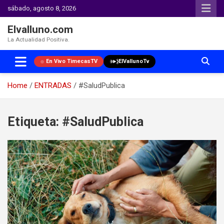
sábado, agosto 8, 2026
Elvalluno.com
La Actualidad Positiva.
En Vivo TimecasTV
ElVallunoTv
Home
ENTRADAS
#SaludPublica
Skip
to
Etiqueta:
#SaludPublica
content