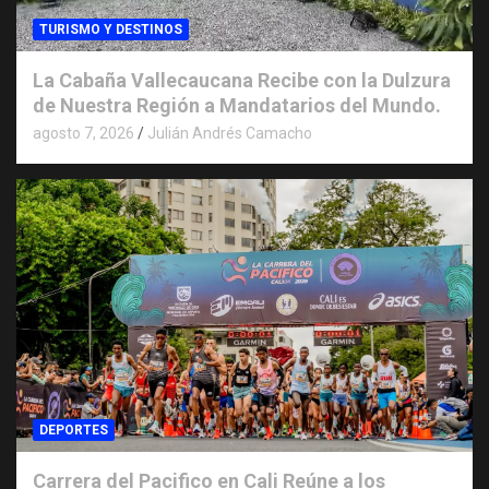
TURISMO Y DESTINOS
La Cabaña Vallecaucana Recibe con la Dulzura
de Nuestra Región a Mandatarios del Mundo.
agosto 7, 2026
Julián Andrés Camacho
DEPORTES
Carrera del Pacifico en Cali Reúne a los