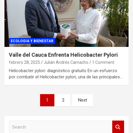
ECOLOGIA Y BIENESTAR
Valle del Cauca Enfrenta Helicobacter Pylori
febrero 28, 2025
Julián Andrés Camacho
1 Comment
Helicobacter pylori: diagnóstico gratuito En un esfuerzo
por combatir el Helicobacter pylori, una de las principales…
Paginación
1
2
Next
de
entradas
S
e