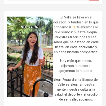
a
r
c
h
¡El Valle se lleva en el
corazón…y también en lo que
brindamos!
Celebremos lo
que somos: nuestra alegría,
nuestras tradiciones y ese
sabor que ha estado en cada
fiesta, en cada encuentro y
en cada historia compartida.
Hoy más que nunca,
elijamos lo nuestro,
apoyemos lo nuestro.
Elegir Aguardiente Blanco del
Valle es elegir a nuestra
gente, nuestra cultura, la
salud, el deporte y el orgullo
de ser vallecaucanos.