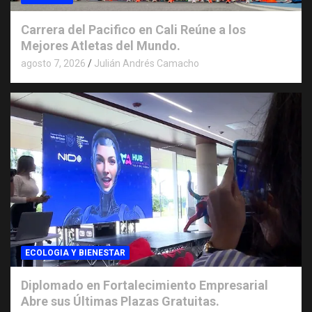
Carrera del Pacifico en Cali Reúne a los
Mejores Atletas del Mundo.
agosto 7, 2026
Julián Andrés Camacho
ECOLOGIA Y BIENESTAR
Diplomado en Fortalecimiento Empresarial
Abre sus Últimas Plazas Gratuitas.