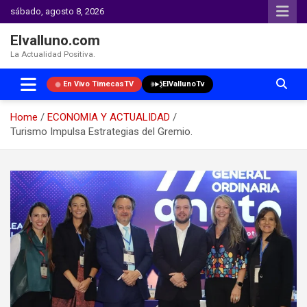
sábado, agosto 8, 2026
Elvalluno.com
La Actualidad Positiva.
En Vivo TimecasTV
ElVallunoTv
Home
ECONOMIA Y ACTUALIDAD
Turismo Impulsa Estrategias del Gremio.
Skip
to
content