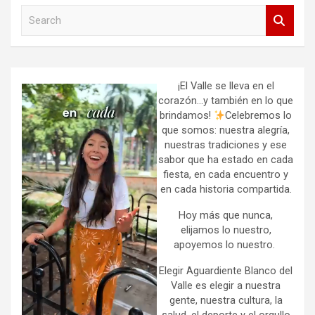
S
e
a
r
c
h
¡El Valle se lleva en el
corazón…y también en lo que
brindamos!
Celebremos lo
que somos: nuestra alegría,
nuestras tradiciones y ese
sabor que ha estado en cada
fiesta, en cada encuentro y
en cada historia compartida.
Hoy más que nunca,
elijamos lo nuestro,
apoyemos lo nuestro.
Elegir Aguardiente Blanco del
Valle es elegir a nuestra
gente, nuestra cultura, la