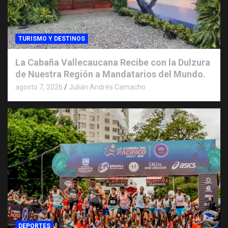
TURISMO Y DESTINOS
La Cabaña Vallecaucana Recibe con la Dulzura
de Nuestra Región a Mandatarios del Mundo.
agosto 7, 2026
Julián Andrés Camacho
DEPORTES