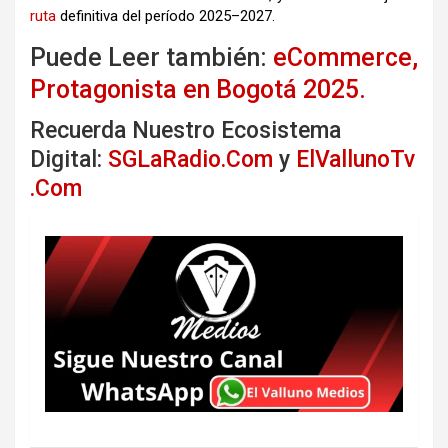
ruta
definitiva del período 2025–2027.
Puede Leer también:
eCommerce,
Protagonista en Bogotá 2025.
Recuerda Nuestro Ecosistema
Digital:
SGLaRadio.Com
y
ElVallunoTv
.Com