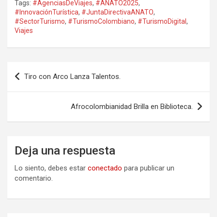
Tags:
#AgenciasDeViajes
,
#ANATO2025
,
#InnovaciónTurística
,
#JuntaDirectivaANATO
,
#SectorTurismo
,
#TurismoColombiano
,
#TurismoDigital
,
Viajes
Navegación
Tiro con Arco Lanza Talentos.
de
entradas
Afrocolombianidad Brilla en Biblioteca.
Deja una respuesta
Lo siento, debes estar
conectado
para publicar un
comentario.