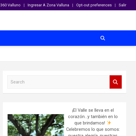
360 Valluno
Ingresar A Zona Valluna
Opt-out preferences
Salir
S
e
a
r
c
h
¡El Valle se lleva en el
corazón…y también en lo
que brindamos!
Celebremos lo que somos:
nuestra alegría, nuestras