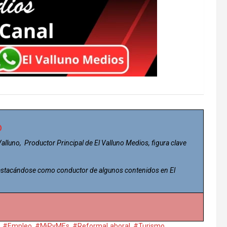
o
 Valluno, Productor Principal de El Valluno Medios, figura clave
 destacándose como conductor de algunos contenidos en El
,
#Empleo
,
#MiPyMEs
,
#ReformaLaboral
,
#Turismo