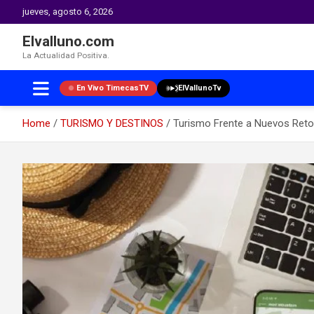
jueves, agosto 6, 2026
Elvalluno.com
La Actualidad Positiva.
En Vivo TimecasTV
ElVallunoTv
Home
TURISMO Y DESTINOS
Turismo Frente a Nuevos Reto
Skip
to
content