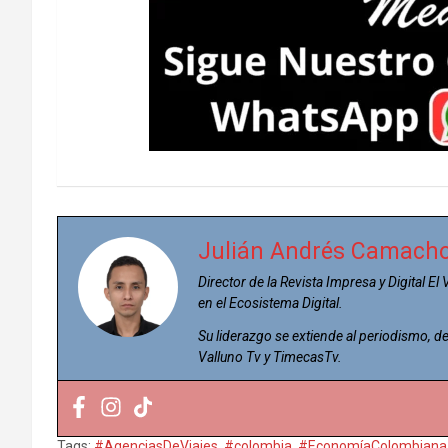
Julián Andrés Camach
Director de la Revista Impresa y Digital El
en el Ecosistema Digital.
Su liderazgo se extiende al periodismo,
Valluno Tv y TimecasTv.
Tags:
#AgenciasDeViajes
,
#colombia
,
#EconomíaColombiana