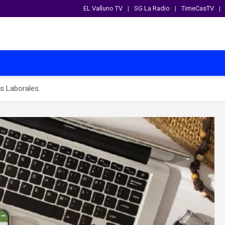
EL Valluno TV
SG La Radio
TimeCasTV
s Laborales.