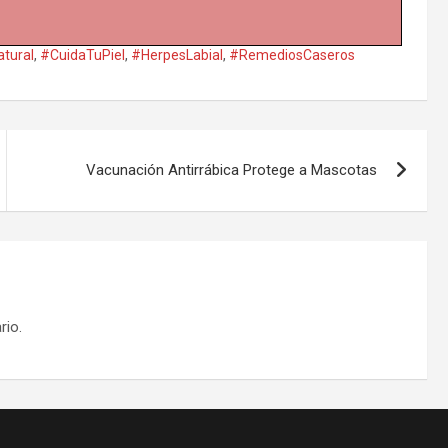
tural
,
#CuidaTuPiel
,
#HerpesLabial
,
#RemediosCaseros
Vacunación Antirrábica Protege a Mascotas
rio.