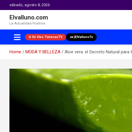
sábado, agosto 8, 2026
Elvalluno.com
La Actualidad Positiva.
En Vivo TimecasTV
ElVallunoTv
Home
MODA Y BELLEZA
Aloe vera: el Secreto Natural para t
Skip
to
content