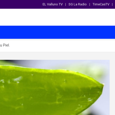
EL Valluno TV
SG La Radio
TimeCasTV
u Piel.