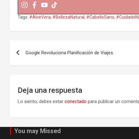
Tags:
#AloeVera
,
#BellezaNatural
,
#CabelloSano
,
#CuidadoNa
Navegación
Google Revoluciona Planificación de Viajes.
de
entradas
Deja una respuesta
Lo siento, debes estar
conectado
para publicar un comenta
You may Missed