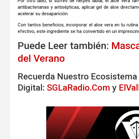
Por otro lado, si sufres de herpes labial, el aloe vera t
antibacterianas y antisépticas, aplicar gel de aloe direct
acelerar su desaparición.
Con tantos beneficios, incorporar el aloe vera en tu rutin
efectivo, este ingrediente se ha convertido en un imprescind
Puede Leer también:
Mascar
del Verano
Recuerda Nuestro Ecosistema
Digital:
SGLaRadio.Com
y
ElVa