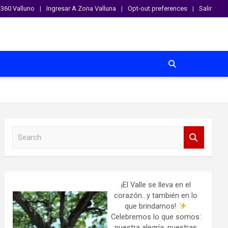
360 Valluno
Ingresar A Zona Valluna
Opt-out preferences
Salir
S
e
a
r
c
h
¡El Valle se lleva en el
corazón…y también en lo
que brindamos!
Celebremos lo que somos:
nuestra alegría, nuestras