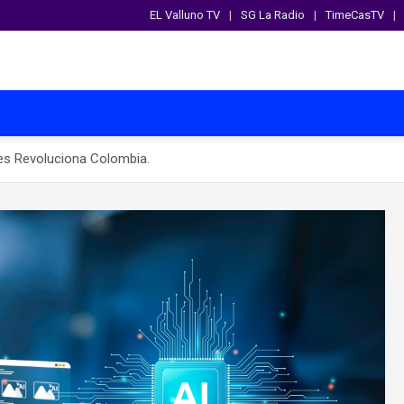
EL Valluno TV
SG La Radio
TimeCasTV
ies Revoluciona Colombia.