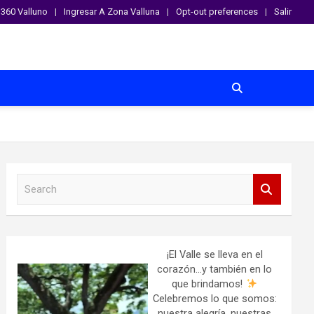
360 Valluno
Ingresar A Zona Valluna
Opt-out preferences
Salir
S
e
a
r
c
h
¡El Valle se lleva en el
corazón…y también en lo
que brindamos!
Celebremos lo que somos:
nuestra alegría, nuestras