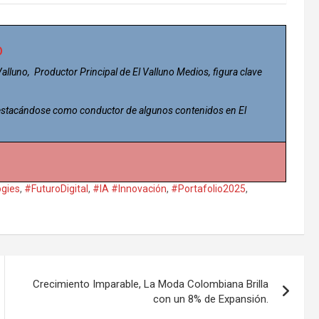
o
 Valluno, Productor Principal de El Valluno Medios, figura clave
 destacándose como conductor de algunos contenidos en El
ogies
,
#FuturoDigital
,
#IA #Innovación
,
#Portafolio2025
,
Crecimiento Imparable, La Moda Colombiana Brilla
con un 8% de Expansión.