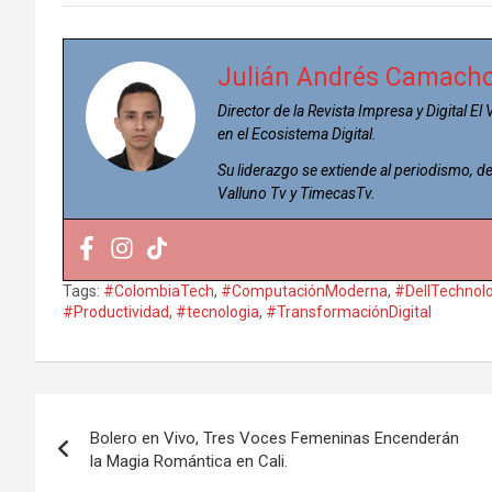
Julián Andrés Camach
Director de la Revista Impresa y Digital El
en el Ecosistema Digital.
Su liderazgo se extiende al periodismo,
Valluno Tv y TimecasTv.
Tags:
#ColombiaTech
,
#ComputaciónModerna
,
#DellTechnol
#Productividad
,
#tecnologia
,
#TransformaciónDigital
Navegación
Bolero en Vivo, Tres Voces Femeninas Encenderán
de
la Magia Romántica en Cali.