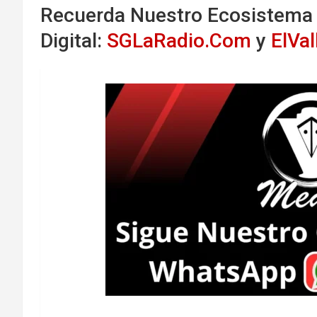
Recuerda Nuestro Ecosistema
Digital:
SGLaRadio.Com
y
ElVa