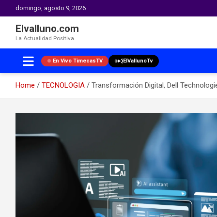
domingo, agosto 9, 2026
Elvalluno.com
La Actualidad Positiva.
En Vivo TimecasTV
ElVallunoTv
Home
TECNOLOGIA
Transformación Digital, Dell Technolog
Skip
to
content