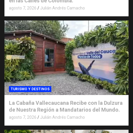
en las Calles de Colombia.
agosto 7, 2026
Julián Andrés Camacho
TURISMO Y DESTINOS
La Cabaña Vallecaucana Recibe con la Dulzura
de Nuestra Región a Mandatarios del Mundo.
agosto 7, 2026
Julián Andrés Camacho