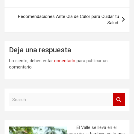
entradas
Recomendaciones Ante Ola de Calor para Cuidar tu
Salud.
Deja una respuesta
Lo siento, debes estar
conectado
para publicar un
comentario.
S
e
a
r
c
h
¡El Valle se lleva en el
corazón…y también en lo que