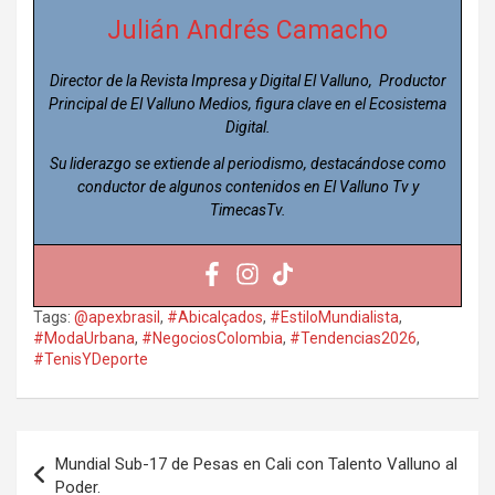
Julián Andrés Camacho
Director de la Revista Impresa y Digital El Valluno, Productor
Principal de El Valluno Medios, figura clave en el Ecosistema
Digital.
Su liderazgo se extiende al periodismo, destacándose como
conductor de algunos contenidos en El Valluno Tv y
TimecasTv.
Tags:
@apexbrasil
,
#Abicalçados
,
#EstiloMundialista
,
#ModaUrbana
,
#NegociosColombia
,
#Tendencias2026
,
#TenisYDeporte
Navegación
Mundial Sub-17 de Pesas en Cali con Talento Valluno al
de
Poder.