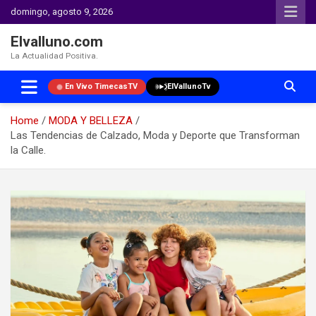
domingo, agosto 9, 2026
Elvalluno.com
La Actualidad Positiva.
En Vivo TimecasTV
ElVallunoTv
Home
MODA Y BELLEZA
Las Tendencias de Calzado, Moda y Deporte que Transforman
la Calle.
Skip
to
content