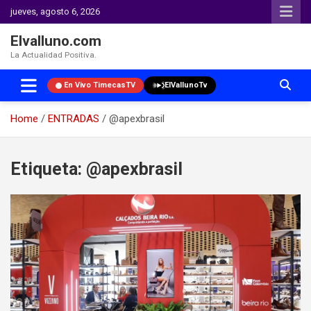
jueves, agosto 6, 2026
Elvalluno.com
La Actualidad Positiva.
En Vivo TimecasTV
ElVallunoTv
Home
ENTRADAS
@apexbrasil
Skip
to
Etiqueta:
@apexbrasil
content