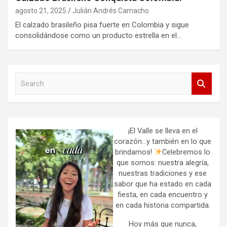
agosto 21, 2025
Julián Andrés Camacho
El calzado brasileño pisa fuerte en Colombia y sigue
consolidándose como un producto estrella en el…
S
e
a
r
c
h
¡El Valle se lleva en el
corazón…y también en lo que
brindamos!
Celebremos lo
que somos: nuestra alegría,
nuestras tradiciones y ese
sabor que ha estado en cada
fiesta, en cada encuentro y
en cada historia compartida.
Hoy más que nunca,