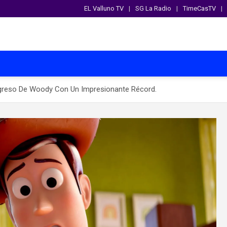
EL Valluno TV
SG La Radio
TimeCasTV
egreso De Woody Con Un Impresionante Récord.