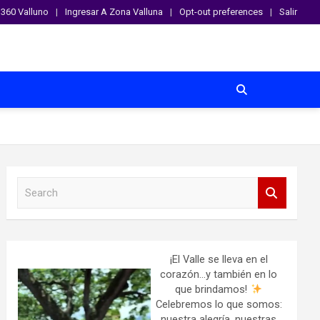
360 Valluno
Ingresar A Zona Valluna
Opt-out preferences
Salir
S
e
a
r
c
h
¡El Valle se lleva en el
corazón…y también en lo
que brindamos!
Celebremos lo que somos:
nuestra alegría, nuestras