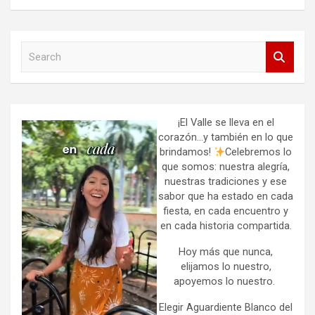
S
e
a
r
c
h
¡El Valle se lleva en el
corazón…y también en lo que
brindamos!
Celebremos lo
que somos: nuestra alegría,
nuestras tradiciones y ese
sabor que ha estado en cada
fiesta, en cada encuentro y
en cada historia compartida.
Hoy más que nunca,
elijamos lo nuestro,
apoyemos lo nuestro.
Elegir Aguardiente Blanco del