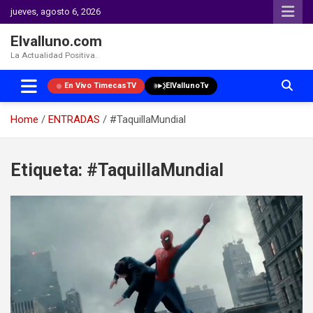
jueves, agosto 6, 2026
Elvalluno.com
La Actualidad Positiva.
En Vivo TimecasTV
ElVallunoTv
Home
ENTRADAS
#TaquillaMundial
Skip
to
Etiqueta:
#TaquillaMundial
content