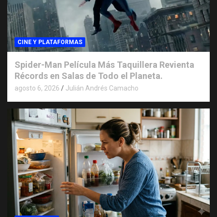
CINE Y PLATAFORMAS
Spider-Man Película Más Taquillera Revienta
Récords en Salas de Todo el Planeta.
agosto 6, 2026
Julián Andrés Camacho