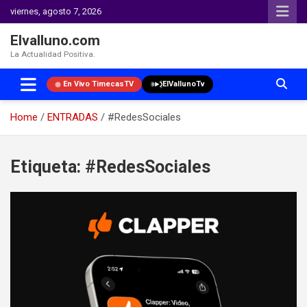
viernes, agosto 7, 2026
Elvalluno.com
La Actualidad Positiva.
En Vivo TimecasTV
ElVallunoTv
Home
ENTRADAS
#RedesSociales
Skip
to
Etiqueta:
#RedesSociales
content