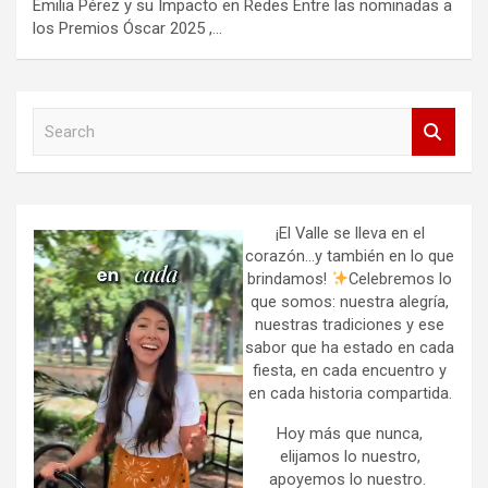
Emilia Pérez y su Impacto en Redes Entre las nominadas a
los Premios Óscar 2025 ,…
S
e
a
r
c
h
¡El Valle se lleva en el
corazón…y también en lo que
brindamos!
Celebremos lo
que somos: nuestra alegría,
nuestras tradiciones y ese
sabor que ha estado en cada
fiesta, en cada encuentro y
en cada historia compartida.
Hoy más que nunca,
elijamos lo nuestro,
apoyemos lo nuestro.