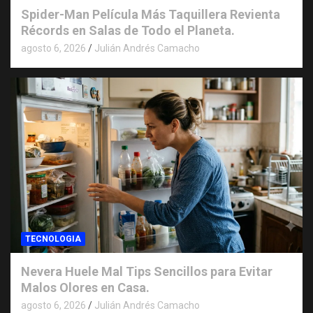
Spider-Man Película Más Taquillera Revienta
Récords en Salas de Todo el Planeta.
agosto 6, 2026
Julián Andrés Camacho
TECNOLOGIA
Nevera Huele Mal Tips Sencillos para Evitar
Malos Olores en Casa.
agosto 6, 2026
Julián Andrés Camacho