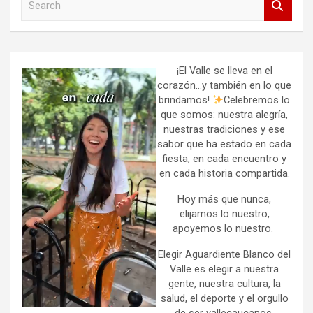
e
a
r
c
h
¡El Valle se lleva en el
corazón…y también en lo que
brindamos!
Celebremos lo
que somos: nuestra alegría,
nuestras tradiciones y ese
sabor que ha estado en cada
fiesta, en cada encuentro y
en cada historia compartida.
Hoy más que nunca,
elijamos lo nuestro,
apoyemos lo nuestro.
Elegir Aguardiente Blanco del
Valle es elegir a nuestra
gente, nuestra cultura, la
salud, el deporte y el orgullo
de ser vallecaucanos.