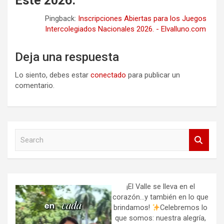
Este 2026.
”
Pingback:
Inscripciones Abiertas para los Juegos
Intercolegiados Nacionales 2026. - Elvalluno.com
Deja una respuesta
Lo siento, debes estar
conectado
para publicar un
comentario.
S
e
a
r
c
h
¡El Valle se lleva en el
corazón…y también en lo que
brindamos!
Celebremos lo
que somos: nuestra alegría,