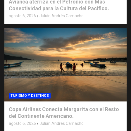
Avianca aterriza en el Petronio con Más
Conectividad para la Cultura del Pacífico.
agosto 6, 2026
Julián Andrés Camacho
TURISMO Y DESTINOS
Copa Airlines Conecta Margarita con el Resto
del Continente Americano.
agosto 6, 2026
Julián Andrés Camacho