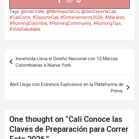
Tags:
@InderValle
,
@MinDeporteCol
,
@SecDeporteCali
,
#CaliCorre
,
#DeporteCali
,
#Entrenamiento2026
,
#Maratón
,
#RunningColombia
,
#RunningCommunity
,
#RunningTips
,
#VidaSaludable
Navegación
Inexmoda Lleva el Diseño Nacional con 15 Marcas
de
Colombianas a Nueva York.
entradas
Abril Llega con Estrenos Explosivos en la Plataforma de
Prime.
One thought on “
Cali Conoce las
Claves de Preparación para Correr