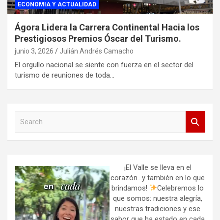
ECONOMIA Y ACTUALIDAD
Ágora Lidera la Carrera Continental Hacia los
Prestigiosos Premios Óscar del Turismo.
junio 3, 2026
Julián Andrés Camacho
El orgullo nacional se siente con fuerza en el sector del
turismo de reuniones de toda…
S
e
a
r
c
h
¡El Valle se lleva en el
corazón…y también en lo que
brindamos!
Celebremos lo
que somos: nuestra alegría,
nuestras tradiciones y ese
sabor que ha estado en cada