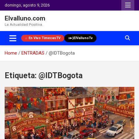
domingo, agosto 9, 2026
Elvalluno.com
La Actualidad Positiva.
En Vivo TimecasTV
ElVallunoTv
Home
ENTRADAS
@IDTBogota
Skip
to
Etiqueta:
@IDTBogota
content