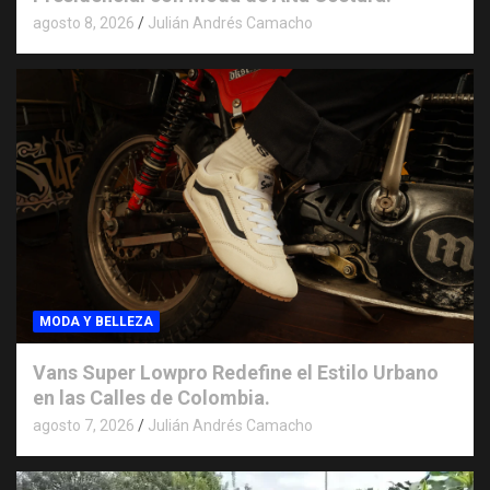
agosto 8, 2026
Julián Andrés Camacho
MODA Y BELLEZA
Vans Super Lowpro Redefine el Estilo Urbano
en las Calles de Colombia.
agosto 7, 2026
Julián Andrés Camacho