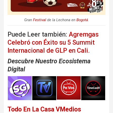
Gran
Festival
de la Lechona en
Bogotá
.
Puede Leer también:
Agremgas
Celebró con Éxito su 5 Summit
Internacional de GLP en Cali.
Descubre Nuestro Ecosistema
Digital
Todo En La Casa VMedios