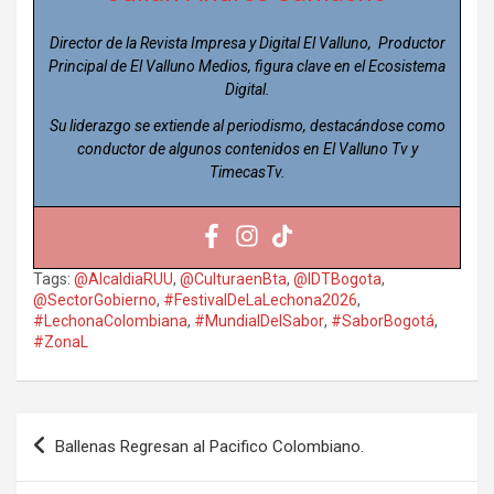
Director de la Revista Impresa y Digital El Valluno, Productor
Principal de El Valluno Medios, figura clave en el Ecosistema
Digital.
Su liderazgo se extiende al periodismo, destacándose como
conductor de algunos contenidos en El Valluno Tv y
TimecasTv.
Tags:
@AlcaldiaRUU
,
@CulturaenBta
,
@IDTBogota
,
@SectorGobierno
,
#FestivalDeLaLechona2026
,
#LechonaColombiana
,
#MundialDelSabor
,
#SaborBogotá
,
#ZonaL
Navegación
Ballenas Regresan al Pacifico Colombiano.
de