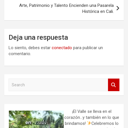
entradas
Arte, Patrimonio y Talento Encienden una Pasarela
Histórica en Cali.
Deja una respuesta
Lo siento, debes estar
conectado
para publicar un
comentario.
S
e
a
r
c
h
¡El Valle se lleva en el
corazón…y también en lo que
brindamos!
Celebremos lo