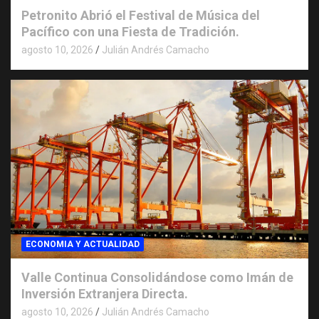
Petronito Abrió el Festival de Música del
Pacífico con una Fiesta de Tradición.
agosto 10, 2026
Julián Andrés Camacho
ECONOMIA Y ACTUALIDAD
Valle Continua Consolidándose como Imán de
Inversión Extranjera Directa.
agosto 10, 2026
Julián Andrés Camacho