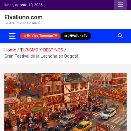
lunes, agosto 10, 2026
Elvalluno.com
La Actualidad Positiva.
En Vivo TimecasTV
ElVallunoTv
Home
TURISMO Y DESTINOS
Gran Festival de la Lechona en Bogotá.
Skip
to
content