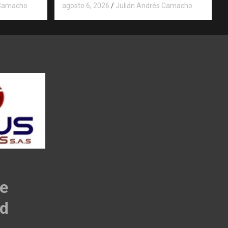
 Camacho
agosto 6, 2026
Julián Andrés Camacho
de
ad