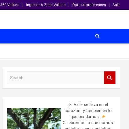
360 Valluno
Ingresar A Zona Valluna
Opt-out preferences
Salir
S
e
a
r
c
h
¡El Valle se lleva en el
corazón…y también en lo
que brindamos!
Celebremos lo que somos:
nuestra alegría, nuestras