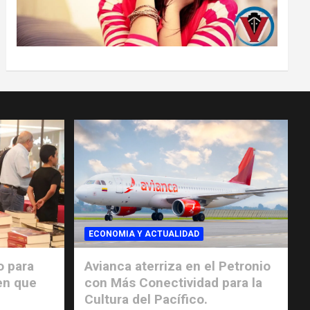
ECONOMIA Y ACTUALIDAD
o para
Avianca aterriza en el Petronio
en que
con Más Conectividad para la
Cultura del Pacífico.