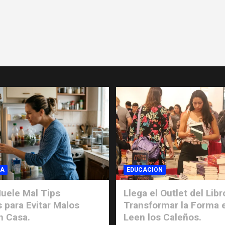
IA
EDUCACION
uele Mal Tips
Llega el Outlet del Libr
s para Evitar Malos
Transformar la Forma 
n Casa.
Leen los Caleños.