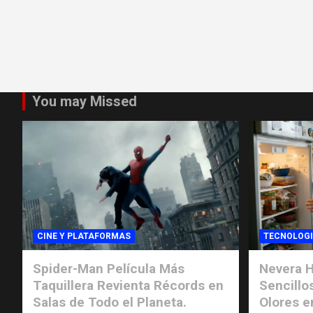
You may Missed
CINE Y PLATAFORMAS
TECNOLOG
Spider-Man Película Más
Nevera H
Taquillera Revienta Récords en
Sencillo
Salas de Todo el Planeta.
Olores e