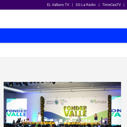
EL Valluno TV
SG La Radio
TimeCasTV