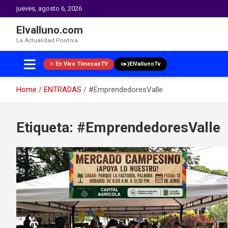
jueves, agosto 6, 2026
Elvalluno.com
La Actualidad Positiva.
En Vivo TimecasTV
ElVallunoTv
Home
ENTRADAS
#EmprendedoresValle
Skip
to
Etiqueta:
#EmprendedoresValle
content