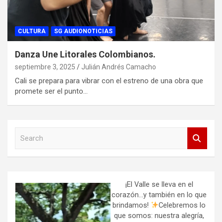
CULTURA
SG AUDIONOTICIAS
Danza Une Litorales Colombianos.
septiembre 3, 2025
Julián Andrés Camacho
Cali se prepara para vibrar con el estreno de una obra que
promete ser el punto…
S
e
a
r
c
h
¡El Valle se lleva en el
corazón…y también en lo que
brindamos!
Celebremos lo
que somos: nuestra alegría,