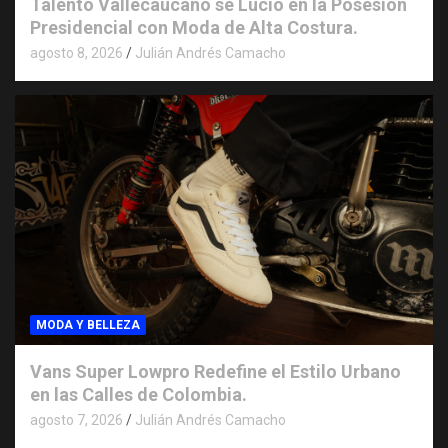
Talento Vallecaucano se Lució en la Posesión
Presidencial con Moda de Alta Costura.
agosto 8, 2026
Julián Andrés Camacho
MODA Y BELLEZA
Vans Super Lowpro Redefine el Estilo Urbano
en las Calles de Colombia.
agosto 7, 2026
Julián Andrés Camacho