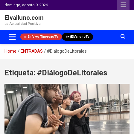
domingo, agosto 9, 2026
Elvalluno.com
La Actualidad Positiva.
En Vivo TimecasTV
ElVallunoTv
Home
ENTRADAS
#DiálogoDeLitorales
Skip
to
Etiqueta:
#DiálogoDeLitorales
content