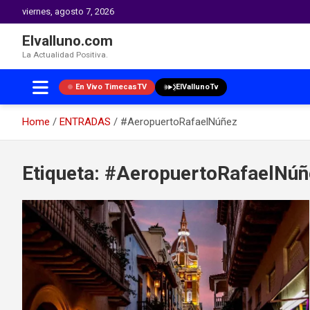
viernes, agosto 7, 2026
Elvalluno.com
La Actualidad Positiva.
En Vivo TimecasTV
ElVallunoTv
Home
ENTRADAS
#AeropuertoRafaelNúñez
Skip
to
Etiqueta:
#AeropuertoRafaelNúñ
content