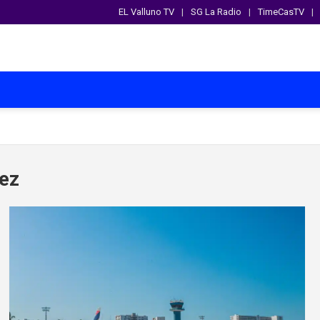
EL Valluno TV
SG La Radio
TimeCasTV
ez