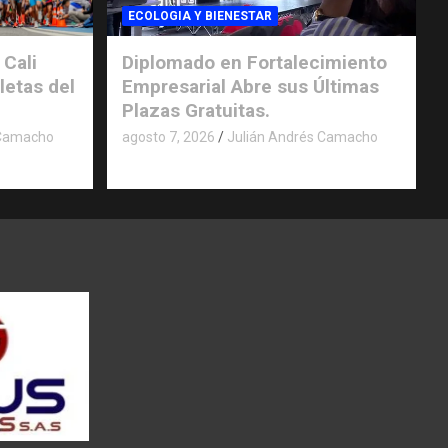
ECOLOGIA Y BIENESTAR
 Cali
Diplomado en Fortalecimiento
letas del
Empresarial Abre sus Últimas
Plazas Gratuitas.
 Camacho
agosto 7, 2026
Julián Andrés Camacho