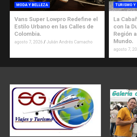
MODA Y BELLEZA
TURISMO Y
Vans Super Lowpro Redefine el
La Cabañ
Estilo Urbano en las Calles de
con la D
Colombia.
Región a
Mundo.
agosto 7, 2026
Julián Andrés Camacho
agosto 7, 2