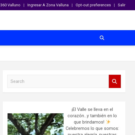
360 Valluno
Ingresar A Zona Valluna
Opt-out preferences
Salir
S
e
a
r
c
h
¡El Valle se lleva en el
corazón…y también en lo
que brindamos!
Celebremos lo que somos:
nuestra alegría, nuestras