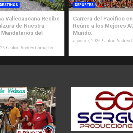
 DESTINOS
DEPORTES
a Vallecaucana Recibe
Carrera del Pacifico en
ulzura de Nuestra
Reúne a los Mejores At
 Mandatarios del
Mundo.
agosto 7, 2026
Julián Andrés
026
Julián Andrés Camacho