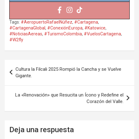
Tags:
#AeropuertoRafaelNúñez
,
#Cartagena
,
#CartagenaGlobal
,
#ConexiónEuropa
,
#Katowice
,
#NoticiasAereas
,
#TurismoColombia
,
#VuelosCartagena
,
#W2fly
Navegación
Cultura la Filcali 2025 Rompió la Cancha y se Vuelve
de
Gigante.
entradas
La «Renovación» que Resucita un Ícono y Redefine el
Corazón del Valle.
Deja una respuesta