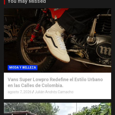
You may Missed
MODA Y BELLEZA
Vans Super Lowpro Redefine el Estilo Urbano
en las Calles de Colombia.
agosto 7, 2026
Julián Andrés Camacho