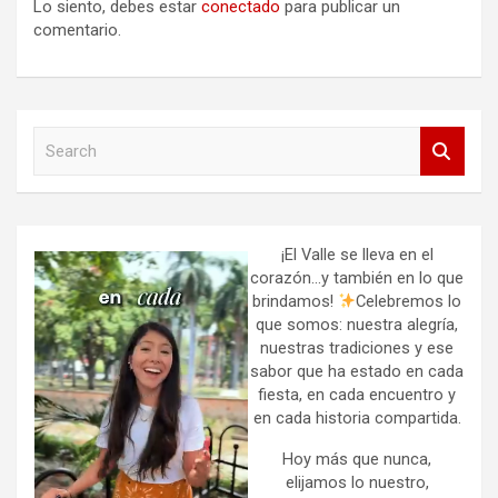
Lo siento, debes estar
conectado
para publicar un
comentario.
S
e
a
r
c
h
¡El Valle se lleva en el
corazón…y también en lo que
brindamos!
Celebremos lo
que somos: nuestra alegría,
nuestras tradiciones y ese
sabor que ha estado en cada
fiesta, en cada encuentro y
en cada historia compartida.
Hoy más que nunca,
elijamos lo nuestro,