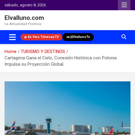
sábado, agosto 8, 2026
Elvalluno.com
La Actualidad Positiva.
En Vivo TimecasTV
ElVallunoTv
Home
TURISMO Y DESTINOS
Cartagena Gana el Cielo, Conexión Histórica con Polonia
Impulsa su Proyección Global.
Skip
to
content