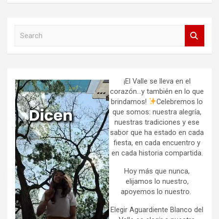
S
e
a
r
c
h
¡El Valle se lleva en el
corazón…y también en lo que
brindamos!
Celebremos lo
que somos: nuestra alegría,
nuestras tradiciones y ese
sabor que ha estado en cada
fiesta, en cada encuentro y
en cada historia compartida.
Hoy más que nunca,
elijamos lo nuestro,
apoyemos lo nuestro.
Elegir Aguardiente Blanco del