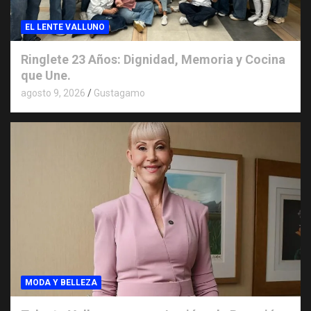
EL LENTE VALLUNO
Ringlete 23 Años: Dignidad, Memoria y Cocina
que Une.
agosto 9, 2026
Gustagamo
MODA Y BELLEZA