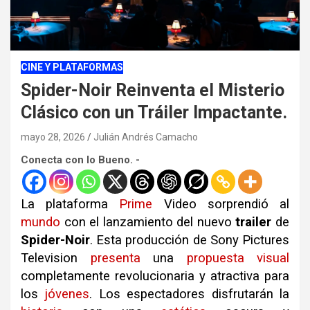
CINE Y PLATAFORMAS
Spider-Noir Reinventa el Misterio
Clásico con un Tráiler Impactante.
mayo 28, 2026
Julián Andrés Camacho
Conecta con lo Bueno. -
La plataforma
Prime
Video sorprendió al
mundo
con el lanzamiento del nuevo
trailer
de
Spider-Noir
.
Esta producción de Sony Pictures
Television
presenta
una
propuesta
visual
completamente revolucionaria y atractiva para
los
jóvenes
.
Los espectadores disfrutarán la