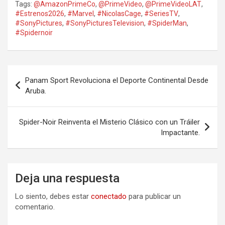
Tags:
@AmazonPrimeCo
,
@PrimeVideo
,
@PrimeVideoLAT
,
#Estrenos2026
,
#Marvel
,
#NicolasCage
,
#SeriesTV
,
#SonyPictures
,
#SonyPicturesTelevision
,
#SpiderMan
,
#Spidernoir
Navegación
Panam Sport Revoluciona el Deporte Continental Desde
de
Aruba.
entradas
Spider-Noir Reinventa el Misterio Clásico con un Tráiler
Impactante.
Deja una respuesta
Lo siento, debes estar
conectado
para publicar un
comentario.