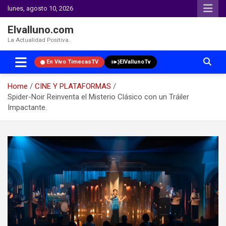
lunes, agosto 10, 2026
Elvalluno.com
La Actualidad Positiva.
En Vivo TimecasTV
ElVallunoTv
Home
CINE Y PLATAFORMAS
Spider-Noir Reinventa el Misterio Clásico con un Tráiler
Impactante.
Skip
to
content