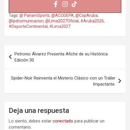
Tags:
@ PanamSports
,
@ACODEPA
,
@CopAruba
,
@ipdcomunicacion
,
@Lima2027Oficial
,
#Aruba2026
,
#DeporteContinental
,
#Lima2027
Navegación
Petronio Álvarez Presenta Afiche de su Histórica
de
Edición 30.
entradas
Spider-Noir Reinventa el Misterio Clásico con un Tráiler
Impactante.
Deja una respuesta
Lo siento, debes estar
conectado
para publicar un
comentario.