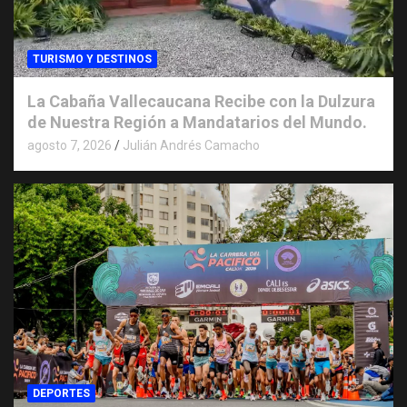
TURISMO Y DESTINOS
La Cabaña Vallecaucana Recibe con la Dulzura
de Nuestra Región a Mandatarios del Mundo.
agosto 7, 2026
Julián Andrés Camacho
DEPORTES