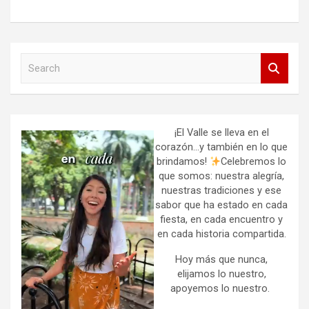
S
e
a
r
c
h
¡El Valle se lleva en el
corazón…y también en lo que
brindamos!
Celebremos lo
que somos: nuestra alegría,
nuestras tradiciones y ese
sabor que ha estado en cada
fiesta, en cada encuentro y
en cada historia compartida.
Hoy más que nunca,
elijamos lo nuestro,
apoyemos lo nuestro.