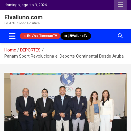
domingo, agosto 9, 2026
Elvalluno.com
La Actualidad Positiva.
En Vivo TimecasTV
ElVallunoTv
Home
DEPORTES
Panam Sport Revoluciona el Deporte Continental Desde Aruba.
Skip
to
content