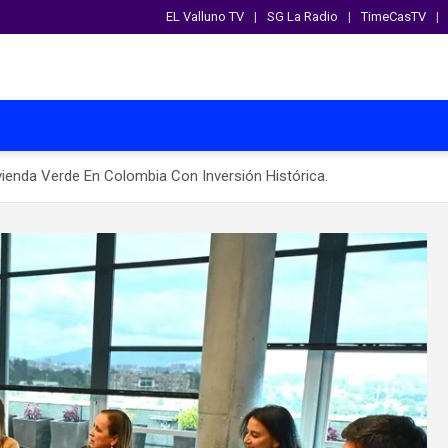
EL Valluno TV
SG La Radio
TimeCasTV
vienda Verde En Colombia Con Inversión Histórica.