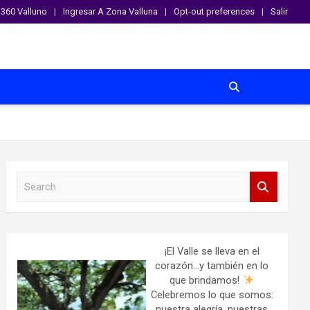
360 Valluno
Ingresar A Zona Valluna
Opt-out preferences
Salir
S
e
a
r
c
h
¡El Valle se lleva en el
corazón…y también en lo
que brindamos!
Celebremos lo que somos:
nuestra alegría, nuestras