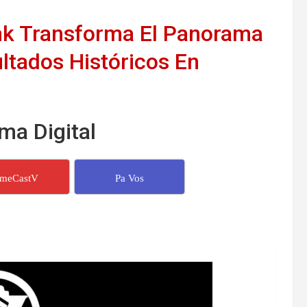
k Transforma El Panorama
ultados Históricos En
ma Digital
imeCastV
Pa Vos