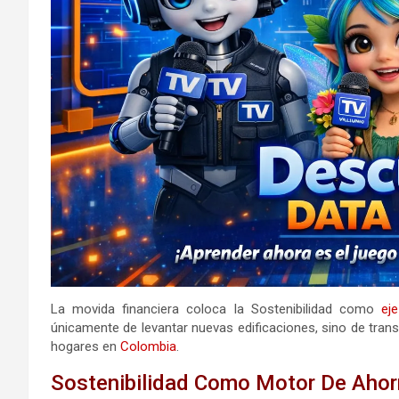
La movida financiera coloca la Sostenibilidad como
eje
únicamente de levantar nuevas edificaciones, sino de tran
hogares en
Colombia
.
Sostenibilidad Como Motor De Ahorr