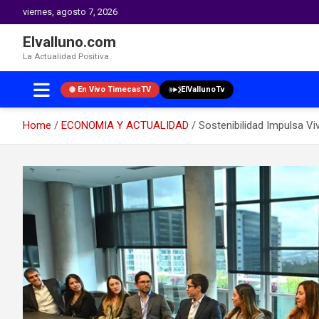
viernes, agosto 7, 2026
Elvalluno.com
La Actualidad Positiva.
En Vivo TimecasTV
ElVallunoTv
Home
ECONOMIA Y ACTUALIDAD
Sostenibilidad Impulsa Vi
Skip
to
content