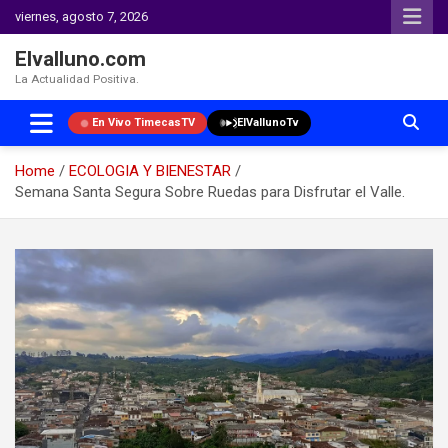
viernes, agosto 7, 2026
Elvalluno.com
La Actualidad Positiva.
En Vivo TimecasTV
ElVallunoTv
Home
ECOLOGIA Y BIENESTAR
Semana Santa Segura Sobre Ruedas para Disfrutar el Valle.
Skip
to
content