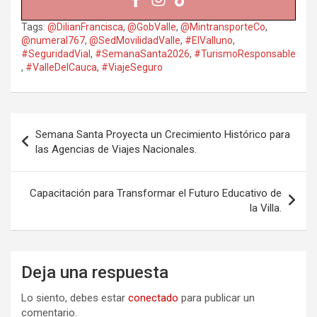
Tags:
@DilianFrancisca
,
@GobValle
,
@MintransporteCo
,
@numeral767
,
@SedMovilidadValle
,
#ElValluno
,
#SeguridadVial
,
#SemanaSanta2026
,
#TurismoResponsable
,
#ValleDelCauca
,
#ViajeSeguro
Navegación
Semana Santa Proyecta un Crecimiento Histórico para
de
las Agencias de Viajes Nacionales.
entradas
Capacitación para Transformar el Futuro Educativo de
la Villa.
Deja una respuesta
Lo siento, debes estar
conectado
para publicar un
comentario.