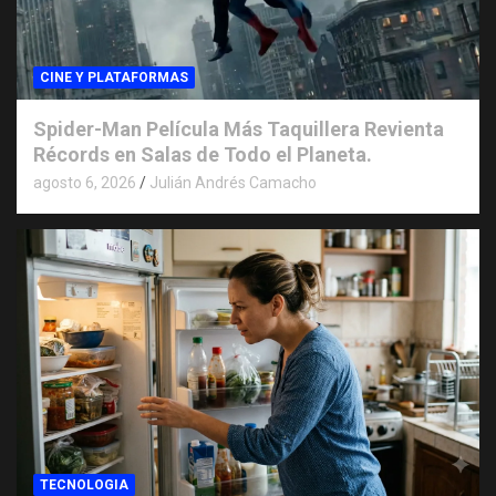
CINE Y PLATAFORMAS
Spider-Man Película Más Taquillera Revienta
Récords en Salas de Todo el Planeta.
agosto 6, 2026
Julián Andrés Camacho
TECNOLOGIA