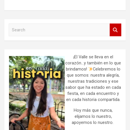
S
e
a
r
c
h
¡El Valle se lleva en el
corazón…y también en lo que
brindamos!
Celebremos lo
que somos: nuestra alegría,
nuestras tradiciones y ese
sabor que ha estado en cada
fiesta, en cada encuentro y
en cada historia compartida.
Hoy más que nunca,
elijamos lo nuestro,
apoyemos lo nuestro.