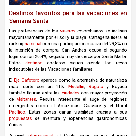
Destinos favoritos para las vacaciones en
Semana Santa
Las preferencias de los
viajeros
colombianos se inclinan
mayoritariamente por el sol y la playa.
Cartagena lidera el
ranking
nacional
con una participación masiva del 29,3% en
la intención de compra.
San Andrés ocupa el segundo
lugar con un 20,4%, seguido muy de cerca por Santa Marta.
Estos
destinos
costeros siguen siendo los reyes
indiscutibles de las
Vacaciones
familiares.
El
Eje
Cafetero
aparece como la alternativa de naturaleza
más fuerte con un 11%.
Medellín
,
Bogotá
y Boyacá
también figuran entre las
ciudades
con mayor proyección
de
visitantes
.
Resulta interesante el auge de regiones
emergentes como el Amazonas, Guaviare y el litoral
Pacífico
.
Estas zonas ganan visibilidad gracias a sus
propuestas
de aventura y experiencias gastronómicas
únicas.
A nivel
internacional
, el Caribe sigue siendo el imán