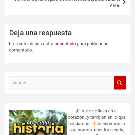
Valle.
Deja una respuesta
Lo siento, debes estar
conectado
para publicar un
comentario.
S
e
a
r
c
h
¡El Valle se lleva en el
corazón…y también en lo que
brindamos!
Celebremos lo
que somos: nuestra alegría,