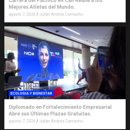
Carrera del Pacifico en Cali Reúne a los
Mejores Atletas del Mundo.
agosto 7, 2026
Julián Andrés Camacho
ECOLOGIA Y BIENESTAR
Diplomado en Fortalecimiento Empresarial
Abre sus Últimas Plazas Gratuitas.
agosto 7, 2026
Julián Andrés Camacho