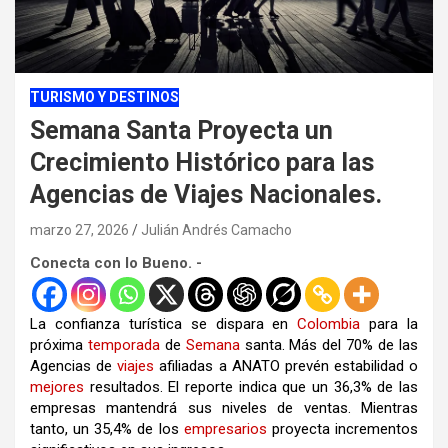
TURISMO Y DESTINOS
Semana Santa Proyecta un
Crecimiento Histórico para las
Agencias de Viajes Nacionales.
marzo 27, 2026
Julián Andrés Camacho
Conecta con lo Bueno. -
La confianza turística se dispara en
Colombia
para la
próxima
temporada
de
Semana
santa
.
Más del 70% de las
Agencias
de
viajes
afiliadas a ANATO prevén estabilidad o
mejores
resultados.
El reporte indica que un 36,3% de las
empresas mantendrá sus niveles de ventas.
Mientras
tanto, un 35,4% de los
empresarios
proyecta incrementos