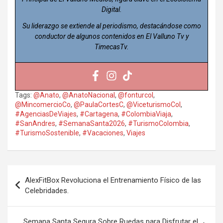
Digital.
Su liderazgo se extiende al periodismo, destacándose como
conductor de algunos contenidos en El Valluno Tv y
TimecasTv.
Tags:
@Anato
,
@AnatoNacional
,
@fonturcol
,
@MincomercioCo
,
@PaulaCortesC
,
@ViceturismoCol
,
#AgenciasDeViajes
,
#Cartagena
,
#ColombiaViaja
,
#SanAndres
,
#SemanaSanta2026
,
#TurismoColombia
,
#TurismoSostenible
,
#Vacaciones
,
Viajes
Navegación
AlexFitBox Revoluciona el Entrenamiento Físico de las
de
Celebridades.
entradas
Semana Santa Segura Sobre Ruedas para Disfrutar el