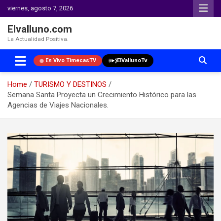
viernes, agosto 7, 2026
Elvalluno.com
La Actualidad Positiva.
En Vivo TimecasTV
ElVallunoTv
Home
TURISMO Y DESTINOS
Semana Santa Proyecta un Crecimiento Histórico para las
Agencias de Viajes Nacionales.
Skip
to
content