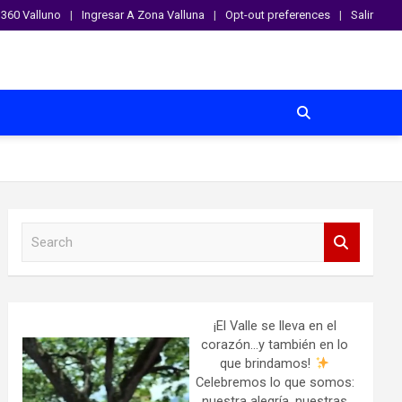
360 Valluno
Ingresar A Zona Valluna
Opt-out preferences
Salir
S
e
a
r
c
h
¡El Valle se lleva en el
corazón…y también en lo
que brindamos!
Celebremos lo que somos:
nuestra alegría, nuestras