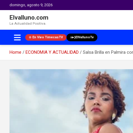
domingo, agosto 9, 2026
Elvalluno.com
La Actualidad Positiva.
En Vivo TimecasTV
ElVallunoTv
Home
ECONOMIA Y ACTUALIDAD
Salsa Brilla en Palmira co
Skip
to
content