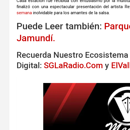
Cada estación fue recibida con entusiasmo por la multitud
finalizó con una espectacular presentación del artista R
semana
inolvidable para los amantes de la salsa.
Puede Leer también:
Parqu
Jamundí.
Recuerda Nuestro Ecosistema
Digital:
SGLaRadio.Com
y
ElVa