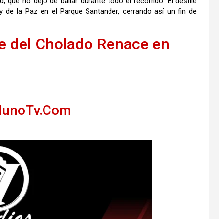
, que no dejó de bailar durante todo el recorrido.
El desfile
ey de la Paz en el Parque Santander, cerrando así un fin de
e del Cholado Renace en
llunoTv.Com