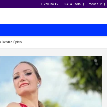
EL Valluno TV
SG La Radio
TimeCasTV
n Desfile Épico