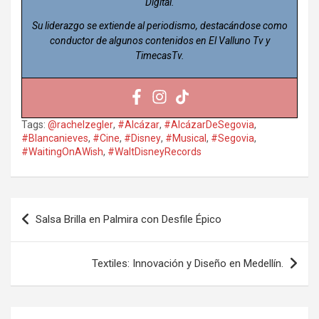
Digital.
Su liderazgo se extiende al periodismo, destacándose como
conductor de algunos contenidos en El Valluno Tv y
TimecasTv.
Tags:
@rachelzegler
,
#Alcázar
,
#AlcázarDeSegovia
,
#Blancanieves
,
#Cine
,
#Disney
,
#Musical
,
#Segovia
,
#WaitingOnAWish
,
#WaltDisneyRecords
Navegación
Salsa Brilla en Palmira con Desfile Épico
de
entradas
Textiles: Innovación y Diseño en Medellín.