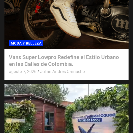
MODA Y BELLEZA
Vans Super Lowpro Redefine el Estilo Urbano
en las Calles de Colombia.
agosto 7, 2026
Julián Andrés Camacho