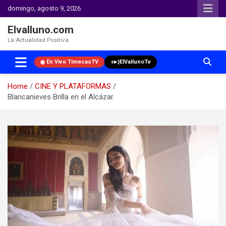
domingo, agosto 9, 2026
Elvalluno.com
La Actualidad Positiva.
En Vivo TimecasTV
ElVallunoTv
Home
CINE Y PLATAFORMAS
Blancanieves Brilla en el Alcázar.
Skip
to
content