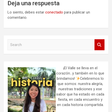
Deja una respuesta
Lo siento, debes estar
conectado
para publicar un
comentario.
S
e
a
r
c
h
¡El Valle se lleva en el
corazón…y también en lo que
brindamos!
Celebremos lo
que somos: nuestra alegría,
nuestras tradiciones y ese
sabor que ha estado en cada
fiesta, en cada encuentro y
en cada historia compartida.