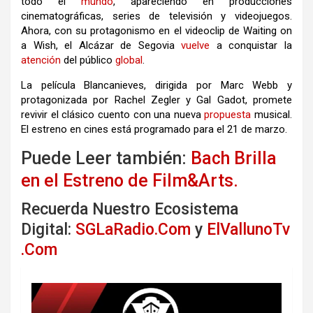
todo el
mundo
, apareciendo en producciones
cinematográficas, series de televisión y videojuegos.
Ahora, con su protagonismo en el videoclip de Waiting on
a Wish, el Alcázar de Segovia
vuelve
a conquistar la
atención
del público
global
.
La película Blancanieves, dirigida por Marc Webb y
protagonizada por Rachel Zegler y Gal Gadot, promete
revivir el clásico cuento con una nueva
propuesta
musical.
El estreno en cines está programado para el 21 de marzo.
Puede Leer también:
Bach Brilla
en el Estreno de Film&Arts.
Recuerda Nuestro Ecosistema
Digital:
SGLaRadio.Com
y
ElVallunoTv
.Com