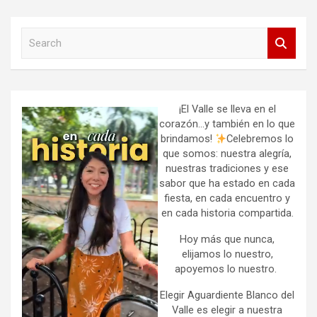
S
e
a
r
c
h
¡El Valle se lleva en el
corazón…y también en lo que
brindamos!
Celebremos lo
que somos: nuestra alegría,
nuestras tradiciones y ese
sabor que ha estado en cada
fiesta, en cada encuentro y
en cada historia compartida.
Hoy más que nunca,
elijamos lo nuestro,
apoyemos lo nuestro.
Elegir Aguardiente Blanco del
Valle es elegir a nuestra