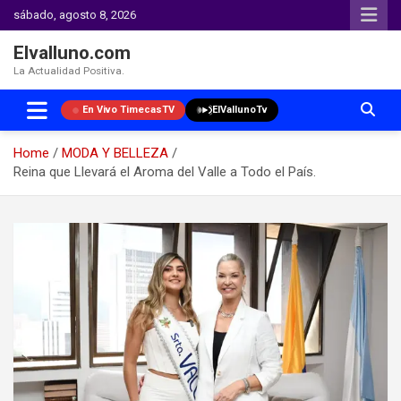
sábado, agosto 8, 2026
Elvalluno.com
La Actualidad Positiva.
En Vivo TimecasTV
ElVallunoTv
Home
MODA Y BELLEZA
Reina que Llevará el Aroma del Valle a Todo el País.
Skip
to
content