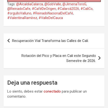
Tags:
@AlcaldiaCalarca
,
@GobValle
,
@JimenaToroG
,
@ReinadoCafe
,
#CaféDeOrigen
,
#Calarcá2026
,
#CaliCo
,
#orgulloValluno
,
#ReinadoNacionalDelCafé
,
#ValentinaRamírez
,
#ValleDelCauca
Navegación
Recuperación Vial Transforma las Calles de Cali.
de
entradas
Rotación del Pico y Placa en Cali este Segundo
Semestre de 2026.
Deja una respuesta
Lo siento, debes estar
conectado
para publicar un
comentario.