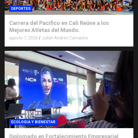
DEPORTES
Carrera del Pacifico en Cali Reúne a los
Mejores Atletas del Mundo.
agosto 7, 2026
Julián Andrés Camacho
ECOLOGIA Y BIENESTAR
Diplomado en Fortalecimiento Empresarial