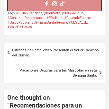
Tags:
@DilianFrancisca
,
@GobValle
,
@MinSaludCol
,
#ConsumoResponsable
,
#ElValluno
,
#PescadoFresco
,
#SaludPublica
,
#SemanaSantaSegura
,
#UESVALLE
,
#ValleDelCauca
Navegación
Estrenos de Prime Video Presentan el thriller Caminos
de
del Crimen.
entradas
Vacaciones Seguras para tus Mascotas en esta
Semana Santa.
One thought on
“
Recomendaciones para un