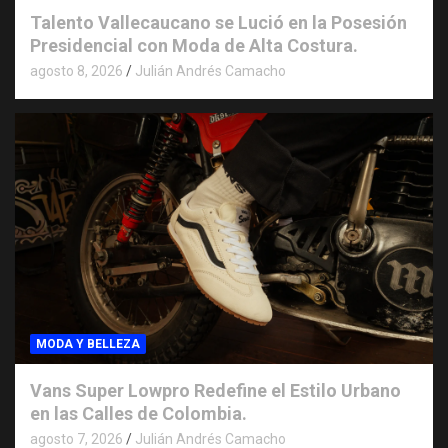
Talento Vallecaucano se Lució en la Posesión
Presidencial con Moda de Alta Costura.
agosto 8, 2026
Julián Andrés Camacho
MODA Y BELLEZA
Vans Super Lowpro Redefine el Estilo Urbano
en las Calles de Colombia.
agosto 7, 2026
Julián Andrés Camacho