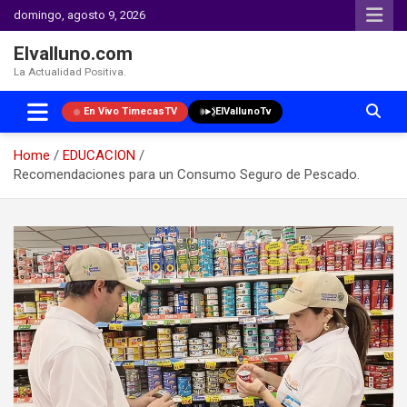
domingo, agosto 9, 2026
Elvalluno.com
La Actualidad Positiva.
En Vivo TimecasTV
ElVallunoTv
Home
EDUCACION
Recomendaciones para un Consumo Seguro de Pescado.
Skip
to
content