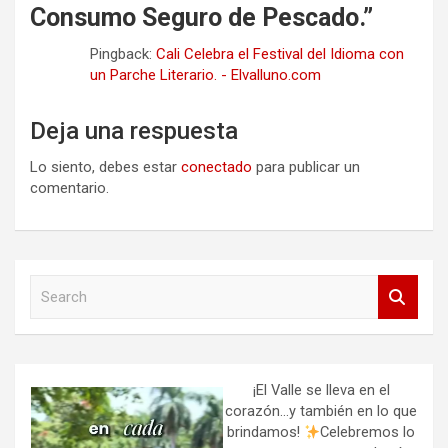
Consumo Seguro de Pescado.
”
Pingback:
Cali Celebra el Festival del Idioma con
un Parche Literario. - Elvalluno.com
Deja una respuesta
Lo siento, debes estar
conectado
para publicar un
comentario.
S
e
a
r
c
h
¡El Valle se lleva en el
corazón…y también en lo que
brindamos!
Celebremos lo