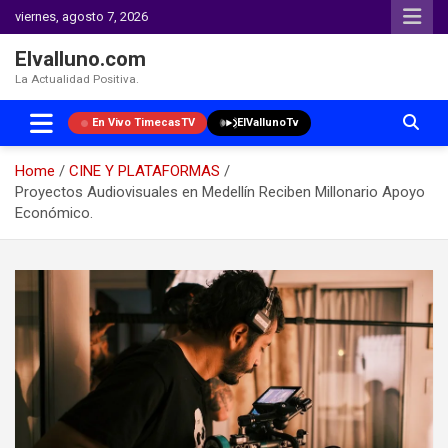
viernes, agosto 7, 2026
Elvalluno.com
La Actualidad Positiva.
En Vivo TimecasTV
ElVallunoTv
Home
CINE Y PLATAFORMAS
Proyectos Audiovisuales en Medellín Reciben Millonario Apoyo
Económico.
Skip
to
content