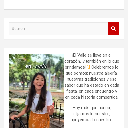
S
e
a
r
c
h
¡El Valle se lleva en el
corazón…y también en lo que
brindamos!
Celebremos lo
que somos: nuestra alegría,
nuestras tradiciones y ese
sabor que ha estado en cada
fiesta, en cada encuentro y
en cada historia compartida.
Hoy más que nunca,
elijamos lo nuestro,
apoyemos lo nuestro.