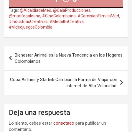
Tags:
@AlcaldiadeMed
,
@CalaProducciones
,
@marifegaleano
,
#CineColombiano
,
#ComisionFilmicaMed
,
#IndustriasCreativas
,
#MedellínCreativa
,
#VideojuegosColombia
Navegación
Bienestar Animal es la Nueva Tendencia en los Hogares
de
Colombianos.
entradas
Copa Airlines y Starlink Cambian la Forma de Viajar con
Internet de Alta Velocidad.
Deja una respuesta
Lo siento, debes estar
conectado
para publicar un
comentario.