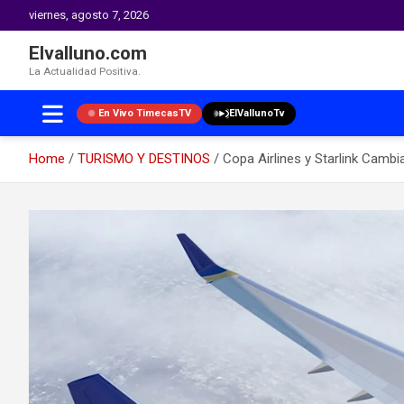
viernes, agosto 7, 2026
Elvalluno.com
La Actualidad Positiva.
En Vivo TimecasTV
ElVallunoTv
Home
TURISMO Y DESTINOS
Copa Airlines y Starlink Cambi
Skip
to
content