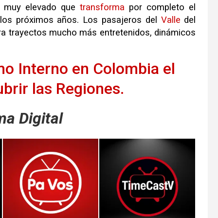
r muy elevado que
transforma
por completo el
 los próximos años. Los pasajeros del
Valle
del
ora trayectos mucho más entretenidos, dinámicos
o Interno en Colombia el
brir las Regiones.
a Digital