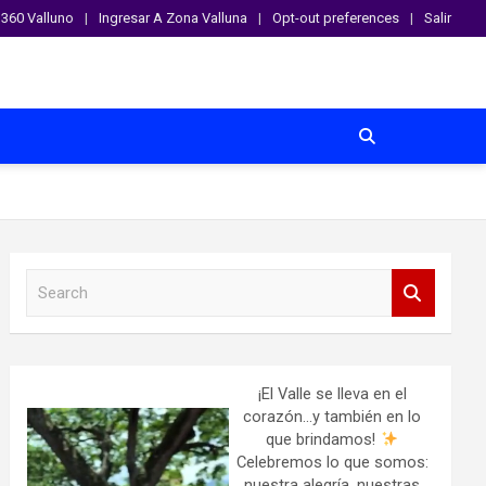
360 Valluno
Ingresar A Zona Valluna
Opt-out preferences
Salir
S
e
a
r
c
h
¡El Valle se lleva en el
corazón…y también en lo
que brindamos!
Celebremos lo que somos:
nuestra alegría, nuestras