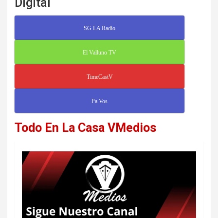
Digital
SG LA Radio
El Valluno TV
TimeCastV
Pa Vos
Todo En La Casa VMedios