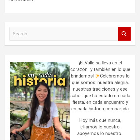
S
e
a
r
c
h
¡El Valle se lleva en el
corazón…y también en lo que
brindamos!
Celebremos lo
que somos: nuestra alegría,
nuestras tradiciones y ese
sabor que ha estado en cada
fiesta, en cada encuentro y
en cada historia compartida.
Hoy más que nunca,
elijamos lo nuestro,
apoyemos lo nuestro.