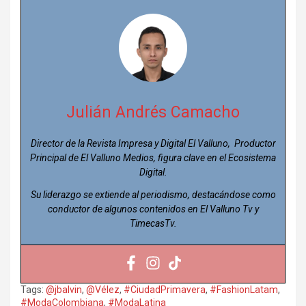
Julián Andrés Camacho
Director de la Revista Impresa y Digital El Valluno, Productor
Principal de El Valluno Medios, figura clave en el Ecosistema
Digital.
Su liderazgo se extiende al periodismo, destacándose como
conductor de algunos contenidos en El Valluno Tv y
TimecasTv.
Tags:
@jbalvin
,
@Vélez
,
#CiudadPrimavera
,
#FashionLatam
,
#ModaColombiana
,
#ModaLatina