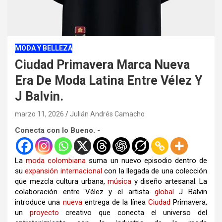
MODA Y BELLEZA
Ciudad Primavera Marca Nueva
Era De Moda Latina Entre Vélez Y
J Balvin.
marzo 11, 2026
Julián Andrés Camacho
Conecta con lo Bueno. -
La
moda
colombiana
suma un nuevo episodio dentro de
su
expansión
internacional
con la llegada de una colección
que mezcla cultura urbana,
música
y diseño artesanal. La
colaboración entre
Vélez
y el artista
global
J Balvin
introduce una
nueva
entrega de la línea
Ciudad
Primavera,
un
proyecto
creativo que conecta el universo del