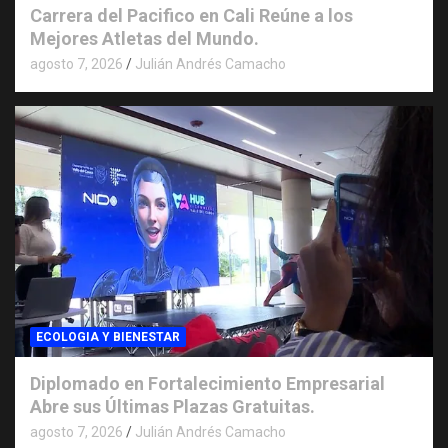
Carrera del Pacifico en Cali Reúne a los
Mejores Atletas del Mundo.
agosto 7, 2026
Julián Andrés Camacho
ECOLOGIA Y BIENESTAR
Diplomado en Fortalecimiento Empresarial
Abre sus Últimas Plazas Gratuitas.
agosto 7, 2026
Julián Andrés Camacho