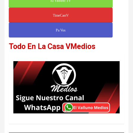
El Valluno TV
TimeCastV
Pa Vos
Todo En La Casa VMedios