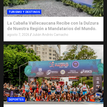
TURISMO Y DESTINOS
La Cabaña Vallecaucana Recibe con la Dulzura
de Nuestra Región a Mandatarios del Mundo.
agosto 7, 2026
Julián Andrés Camacho
DEPORTES