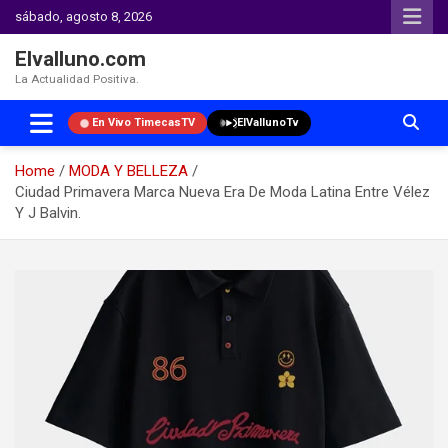
sábado, agosto 8, 2026
Elvalluno.com
La Actualidad Positiva.
En Vivo TimecasTV
ElVallunoTv
Home
MODA Y BELLEZA
Ciudad Primavera Marca Nueva Era De Moda Latina Entre Vélez
Y J Balvin.
Skip
to
content