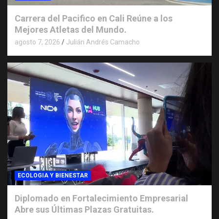
Carrera del Pacifico en Cali Reúne a los
Mejores Atletas del Mundo.
agosto 7, 2026
Julián Andrés Camacho
ECOLOGIA Y BIENESTAR
Diplomado en Fortalecimiento Empresarial
Abre sus Últimas Plazas Gratuitas.