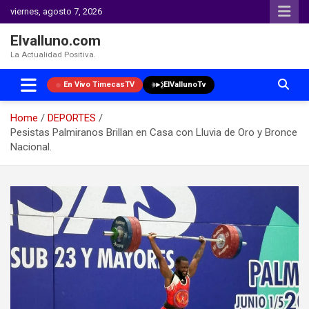
viernes, agosto 7, 2026
Elvalluno.com
La Actualidad Positiva.
En Vivo TimecasTV
ElVallunoTv
Home
DEPORTES
Pesistas Palmiranos Brillan en Casa con Lluvia de Oro y Bronce
Nacional.
Skip
to
content