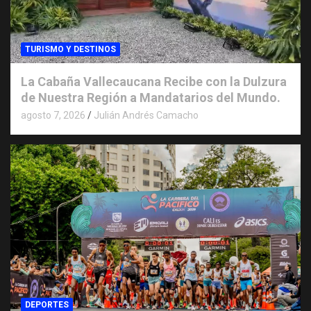
TURISMO Y DESTINOS
La Cabaña Vallecaucana Recibe con la Dulzura
de Nuestra Región a Mandatarios del Mundo.
agosto 7, 2026
Julián Andrés Camacho
DEPORTES