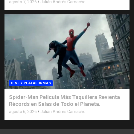
agosto 7, 2026
Julián Andrés Camacho
CINE Y PLATAFORMAS
Spider-Man Película Más Taquillera Revienta
Récords en Salas de Todo el Planeta.
agosto 6, 2026
Julián Andrés Camacho