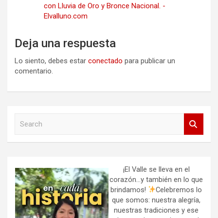
con Lluvia de Oro y Bronce Nacional. -
Elvalluno.com
Deja una respuesta
Lo siento, debes estar
conectado
para publicar un
comentario.
S
e
a
r
c
h
¡El Valle se lleva en el
corazón…y también en lo que
brindamos!
Celebremos lo
que somos: nuestra alegría,
nuestras tradiciones y ese