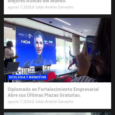
Mejores Atletas del Mundo.
agosto 7, 2026
Julián Andrés Camacho
ECOLOGIA Y BIENESTAR
Diplomado en Fortalecimiento Empresarial
Abre sus Últimas Plazas Gratuitas.
agosto 7, 2026
Julián Andrés Camacho