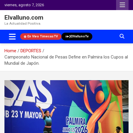
viernes, agosto 7, 2026
Elvalluno.com
La Actualidad Positiva.
En Vivo TimecasTV
ElVallunoTv
Home
DEPORTES
Campeonato Nacional de Pesas Define en Palmira los Cupos al
Mundial de Japón.
Skip
to
content