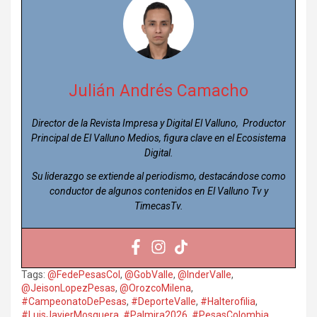
Julián Andrés Camacho
Director de la Revista Impresa y Digital El Valluno, Productor
Principal de El Valluno Medios, figura clave en el Ecosistema
Digital.
Su liderazgo se extiende al periodismo, destacándose como
conductor de algunos contenidos en El Valluno Tv y
TimecasTv.
Tags:
@FedePesasCol
,
@GobValle
,
@InderValle
,
@JeisonLopezPesas
,
@OrozcoMilena
,
#CampeonatoDePesas
,
#DeporteValle
,
#Halterofilia
,
#LuisJavierMosquera
,
#Palmira2026
,
#PesasColombia
,