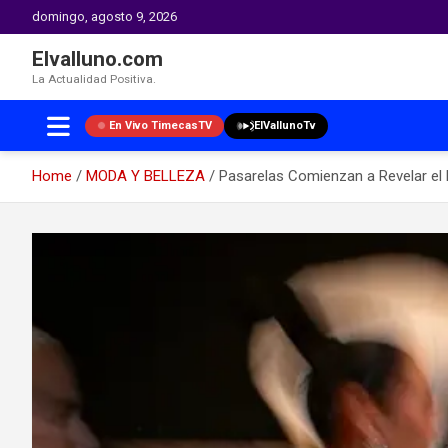
domingo, agosto 9, 2026
Elvalluno.com
La Actualidad Positiva.
En Vivo TimecasTV
ElVallunoTv
Home
MODA Y BELLEZA
Pasarelas Comienzan a Revelar el 
Skip
to
content