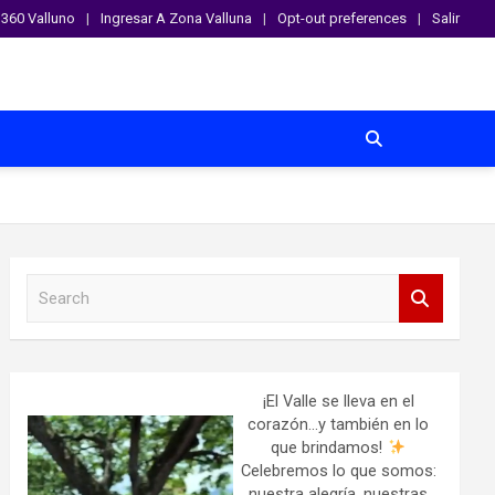
360 Valluno
Ingresar A Zona Valluna
Opt-out preferences
Salir
S
e
a
r
c
h
¡El Valle se lleva en el
corazón…y también en lo
que brindamos!
Celebremos lo que somos:
nuestra alegría, nuestras