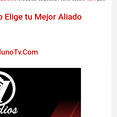
 Elige tu Mejor Aliado
llunoTv.Com