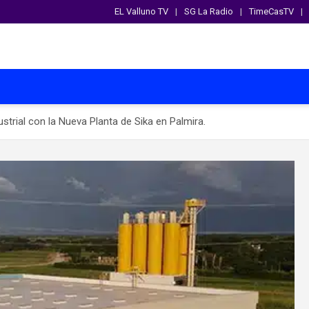
EL Valluno TV
SG La Radio
TimeCasTV
trial con la Nueva Planta de Sika en Palmira.