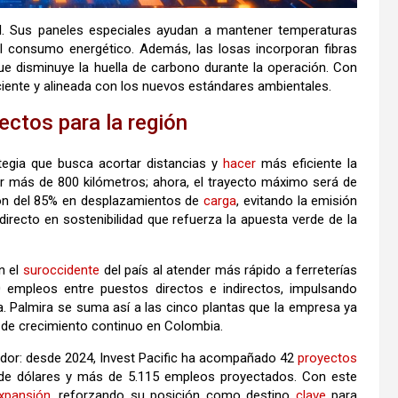
l. Sus paneles especiales ayudan a mantener temperaturas
el consumo energético. Además, las losas incorporan fibras
ue disminuye la huella de carbono durante la operación. Con
ciente y alineada con los nuevos estándares ambientales.
ectos para la región
tegia que busca acortar distancias y
hacer
más eficiente la
r más de 800 kilómetros; ahora, el trayecto máximo será de
ión del 85% en desplazamientos de
carga
, evitando la emisión
irecto en sostenibilidad que refuerza la apuesta verde de la
n el
suroccidente
del país al atender más rápido a ferreterías
 empleos entre puestos directos e indirectos, impulsando
ra. Palmira se suma así a las cinco plantas que la empresa ya
de crecimiento continuo en Colombia.
ador: desde 2024, Invest Pacific ha acompañado 42
proyectos
s de dólares y más de 5.115 empleos proyectados. Con este
xpansión
, reforzando su posición como destino
clave
para