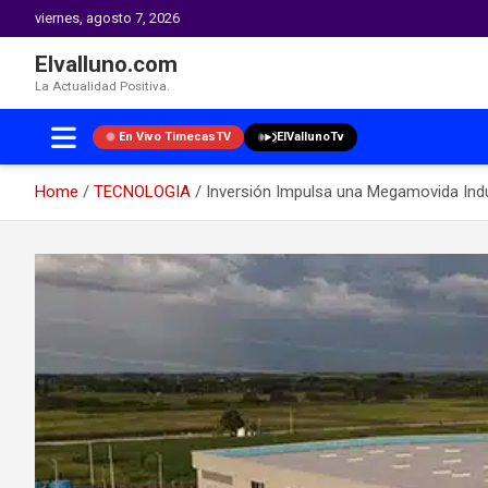
viernes, agosto 7, 2026
Elvalluno.com
La Actualidad Positiva.
En Vivo TimecasTV
ElVallunoTv
Home
TECNOLOGIA
Inversión Impulsa una Megamovida Indus
Skip
to
content