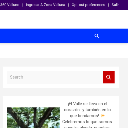
360 Valluno
Ingresar A Zona Valluna
Opt-out preferences
Salir
S
e
a
r
c
h
¡El Valle se lleva en el
corazón…y también en lo
que brindamos!
Celebremos lo que somos:
nuestra alegría, nuestras