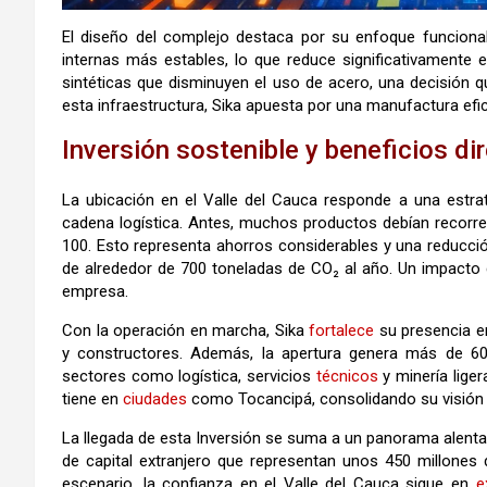
El diseño del complejo destaca por su enfoque funciona
internas más estables, lo que reduce significativamente 
sintéticas que disminuyen el uso de acero, una decisión q
esta infraestructura, Sika apuesta por una manufactura efi
Inversión sostenible y beneficios dir
La ubicación en el Valle del Cauca responde a una estra
cadena logística. Antes, muchos productos debían recorre
100. Esto representa ahorros considerables y una reducc
de alrededor de 700 toneladas de CO₂ al año. Un impacto d
empresa.
Con la operación en marcha, Sika
fortalece
su presencia e
y constructores. Además, la apertura genera más de 60
sectores como logística, servicios
técnicos
y minería lige
tiene en
ciudades
como Tocancipá, consolidando su visión 
La llegada de esta Inversión se suma a un panorama alent
de capital extranjero que representan unos 450 millone
escenario, la confianza en el Valle del Cauca sigue en
e