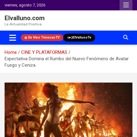
viernes, agosto 7, 2026
Elvalluno.com
La Actualidad Positiva.
En Vivo TimecasTV
ElVallunoTv
Home
CINE Y PLATAFORMAS
Expectativa Domina el Rumbo del Nuevo Fenómeno de Avatar
Fuego y Ceniza.
Skip
to
content