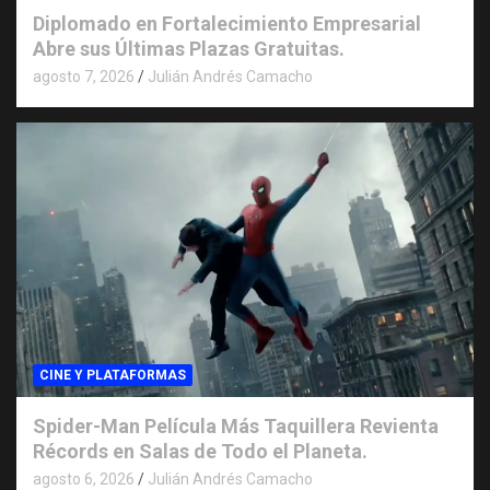
Diplomado en Fortalecimiento Empresarial
Abre sus Últimas Plazas Gratuitas.
agosto 7, 2026
Julián Andrés Camacho
CINE Y PLATAFORMAS
Spider-Man Película Más Taquillera Revienta
Récords en Salas de Todo el Planeta.
agosto 6, 2026
Julián Andrés Camacho