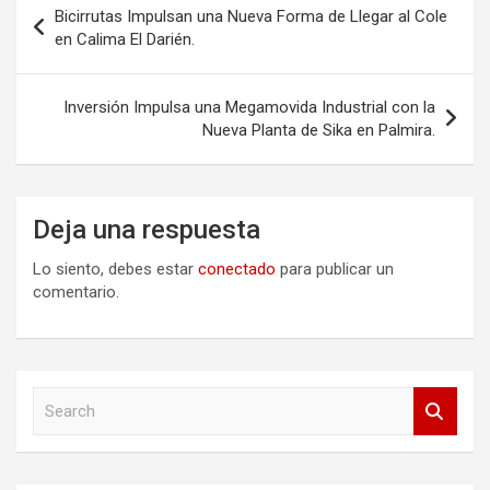
Bicirrutas Impulsan una Nueva Forma de Llegar al Cole
de
en Calima El Darién.
entradas
Inversión Impulsa una Megamovida Industrial con la
Nueva Planta de Sika en Palmira.
Deja una respuesta
Lo siento, debes estar
conectado
para publicar un
comentario.
S
e
a
r