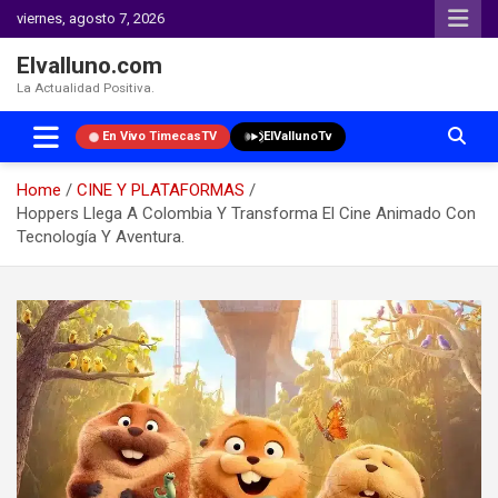
viernes, agosto 7, 2026
Elvalluno.com
La Actualidad Positiva.
En Vivo TimecasTV
ElVallunoTv
Home
CINE Y PLATAFORMAS
Hoppers Llega A Colombia Y Transforma El Cine Animado Con
Tecnología Y Aventura.
Skip
to
content