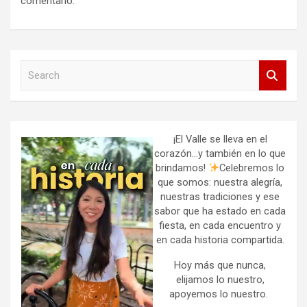
comentario.
S
e
a
r
c
h
¡El Valle se lleva en el
corazón…y también en lo que
brindamos!
Celebremos lo
que somos: nuestra alegría,
nuestras tradiciones y ese
sabor que ha estado en cada
fiesta, en cada encuentro y
en cada historia compartida.
Hoy más que nunca,
elijamos lo nuestro,
apoyemos lo nuestro.