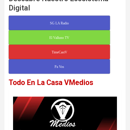
Digital
SG LA Radio
El Valluno TV
TimeCastV
Pa Vos
Todo En La Casa VMedios