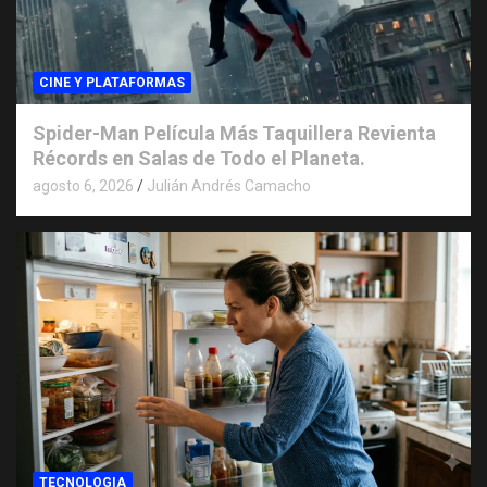
CINE Y PLATAFORMAS
Spider-Man Película Más Taquillera Revienta
Récords en Salas de Todo el Planeta.
agosto 6, 2026
Julián Andrés Camacho
TECNOLOGIA