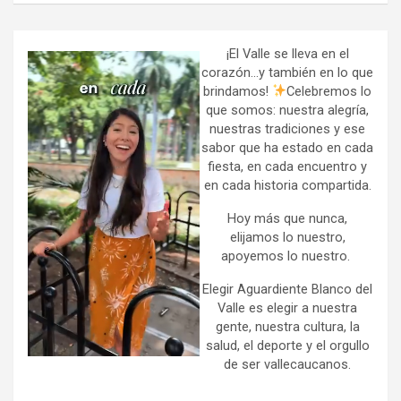
r
c
h
¡El Valle se lleva en el
corazón…y también en lo que
brindamos!
Celebremos lo
que somos: nuestra alegría,
nuestras tradiciones y ese
sabor que ha estado en cada
fiesta, en cada encuentro y
en cada historia compartida.
Hoy más que nunca,
elijamos lo nuestro,
apoyemos lo nuestro.
Elegir Aguardiente Blanco del
Valle es elegir a nuestra
gente, nuestra cultura, la
salud, el deporte y el orgullo
de ser vallecaucanos.