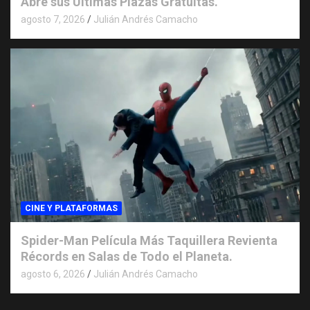
Abre sus Últimas Plazas Gratuitas.
agosto 7, 2026
Julián Andrés Camacho
CINE Y PLATAFORMAS
Spider-Man Película Más Taquillera Revienta
Récords en Salas de Todo el Planeta.
agosto 6, 2026
Julián Andrés Camacho