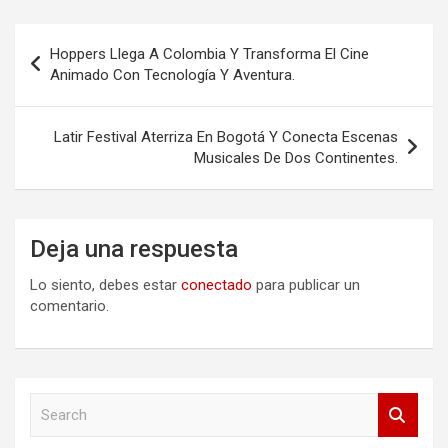
Navegación
Hoppers Llega A Colombia Y Transforma El Cine
de
Animado Con Tecnología Y Aventura.
entradas
Latir Festival Aterriza En Bogotá Y Conecta Escenas
Musicales De Dos Continentes.
Deja una respuesta
Lo siento, debes estar
conectado
para publicar un
comentario.
S
e
a