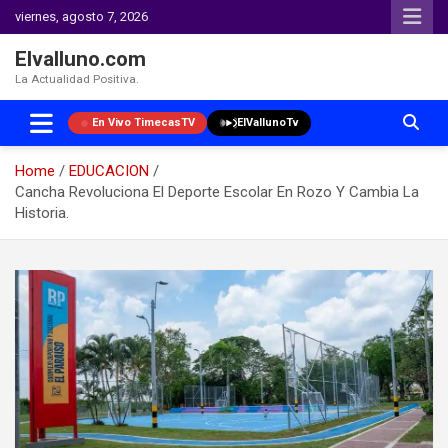
viernes, agosto 7, 2026
Elvalluno.com
La Actualidad Positiva.
En Vivo TimecasTV
ElVallunoTv
Home
EDUCACION
Cancha Revoluciona El Deporte Escolar En Rozo Y Cambia La
Historia.
Skip
to
content