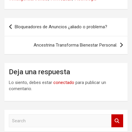
Navegación
Bloqueadores de Anuncios ¿aliado o problema?
de
entradas
Ancestrina Transforma Bienestar Personal.
Deja una respuesta
Lo siento, debes estar
conectado
para publicar un
comentario.
S
e
a