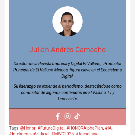
Julián Andrés Camacho
Director de la Revista Impresa y Digital El Valluno, Productor
Principal de El Valluno Medios, figura clave en el Ecosistema
Digital.
Su liderazgo se extiende al periodismo, destacándose como
conductor de algunos contenidos en El Valluno Tv y
TimecasTv.
Tags:
@Honor
,
#FuturoDigital
,
#HONORAlphaPlan
,
#IA
,
#InteligenciaArtificial
,
#MWC2025
,
#tecnologia