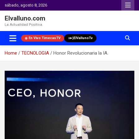
sábado, agosto 8, 2026
Elvalluno.com
La Actualidad Positiva.
En Vivo TimecasTV
ElVallunoTv
Home
TECNOLOGIA
Honor Revolucionaria la IA.
Skip
to
content