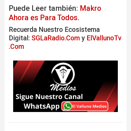
Puede Leer también:
Makro
Ahora es Para Todos.
Recuerda Nuestro Ecosistema
Digital:
SGLaRadio.Com
y
ElVallunoTv
.Com