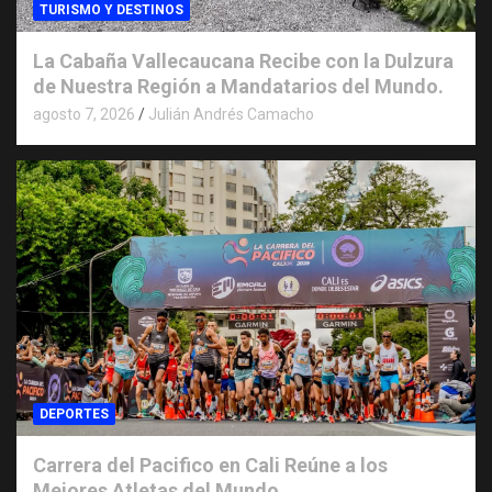
TURISMO Y DESTINOS
La Cabaña Vallecaucana Recibe con la Dulzura
de Nuestra Región a Mandatarios del Mundo.
agosto 7, 2026
Julián Andrés Camacho
DEPORTES
Carrera del Pacifico en Cali Reúne a los
Mejores Atletas del Mundo.