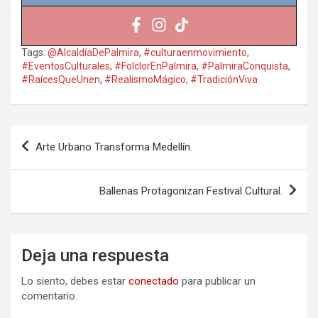
Tags:
@AlcaldíaDePalmira
,
#culturaenmovimiento
,
#EventosCulturales
,
#FolclorEnPalmira
,
#PalmiraConquista
,
#RaícesQueUnen
,
#RealismoMágico
,
#TradiciónViva
Navegación
Arte Urbano Transforma Medellín.
de
entradas
Ballenas Protagonizan Festival Cultural.
Deja una respuesta
Lo siento, debes estar
conectado
para publicar un
comentario.