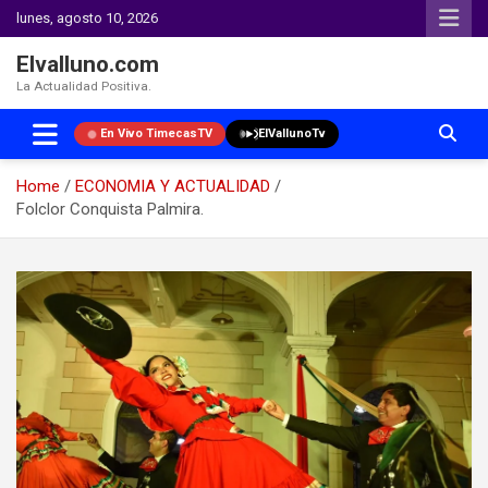
lunes, agosto 10, 2026
Elvalluno.com
La Actualidad Positiva.
En Vivo TimecasTV
ElVallunoTv
Home
ECONOMIA Y ACTUALIDAD
Folclor Conquista Palmira.
Skip
to
content