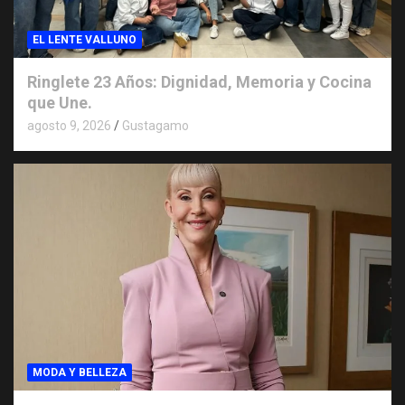
EL LENTE VALLUNO
Ringlete 23 Años: Dignidad, Memoria y Cocina
que Une.
agosto 9, 2026
Gustagamo
MODA Y BELLEZA