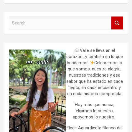
S
e
a
r
c
h
¡El Valle se lleva en el
corazón…y también en lo que
brindamos!
Celebremos lo
que somos: nuestra alegría,
nuestras tradiciones y ese
sabor que ha estado en cada
fiesta, en cada encuentro y
en cada historia compartida.
Hoy más que nunca,
elijamos lo nuestro,
apoyemos lo nuestro.
Elegir Aguardiente Blanco del